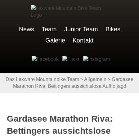
News
Team
Junior Team
Bikes
Galerie
Kontakt
Das Lexware Mountainbike Team
>
Allgemein
>
Gardasee
Marathon Riva: Bettingers aussichtslose Aufholjagd
Gardasee Marathon Riva:
Bettingers aussichtslose