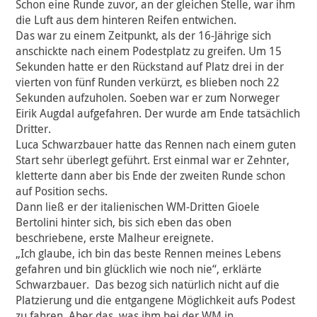
Schon eine Runde zuvor, an der gleichen Stelle, war ihm
die Luft aus dem hinteren Reifen entwichen.
Das war zu einem Zeitpunkt, als der 16-Jährige sich
anschickte nach einem Podestplatz zu greifen. Um 15
Sekunden hatte er den Rückstand auf Platz drei in der
vierten von fünf Runden verkürzt, es blieben noch 22
Sekunden aufzuholen. Soeben war er zum Norweger
Eirik Augdal aufgefahren. Der wurde am Ende tatsächlich
Dritter.
Luca Schwarzbauer hatte das Rennen nach einem guten
Start sehr überlegt geführt. Erst einmal war er Zehnter,
kletterte dann aber bis Ende der zweiten Runde schon
auf Position sechs.
Dann ließ er der italienischen WM-Dritten Gioele
Bertolini hinter sich, bis sich eben das oben
beschriebene, erste Malheur ereignete.
„Ich glaube, ich bin das beste Rennen meines Lebens
gefahren und bin glücklich wie noch nie“, erklärte
Schwarzbauer. Das bezog sich natürlich nicht auf die
Platzierung und die entgangene Möglichkeit aufs Podest
zu fahren. Aber das, was ihm bei der WM in