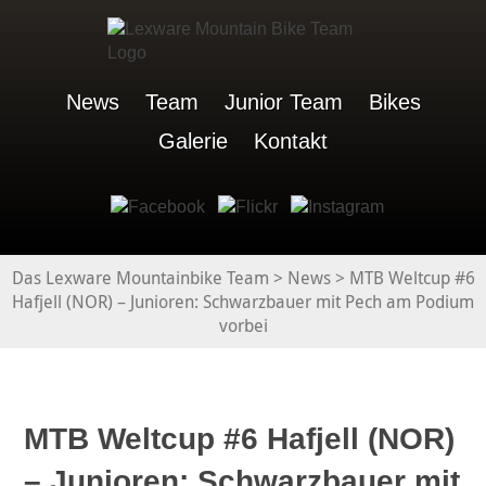
News
Team
Junior Team
Bikes
Galerie
Kontakt
Das Lexware Mountainbike Team
>
News
>
MTB Weltcup #6
Hafjell (NOR) – Junioren: Schwarzbauer mit Pech am Podium
vorbei
MTB Weltcup #6 Hafjell (NOR)
– Junioren: Schwarzbauer mit