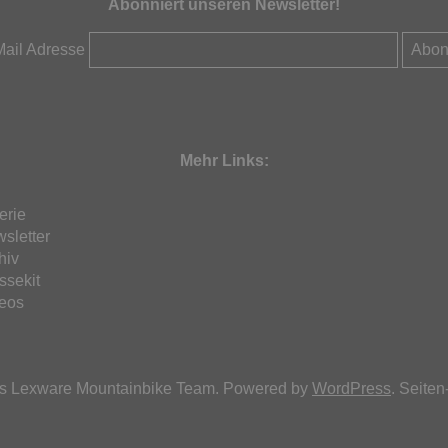
Abonniert unseren Newsletter!
Mail Adresse
Mehr Links:
erie
sletter
hiv
ssekit
eos
as Lexware Mountainbike Team. Powered by
WordPress
. Seite