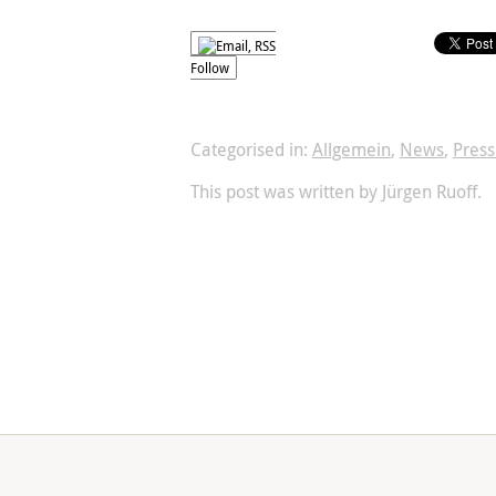
Follow
Categorised in:
Allgemein
,
News
,
Press
This post was written by Jürgen Ruoff.