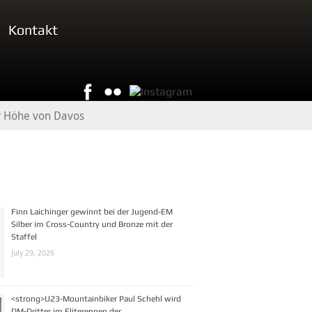
Kontakt
r Höhe von Davos
Finn Laichinger gewinnt bei der Jugend-EM
Silber im Cross-Country und Bronze mit der
Staffel
July 29, 2026
<strong>U23-Mountainbiker Paul Schehl wird
DM-Dritter im Eliterennen der