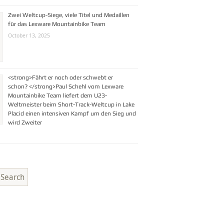
Zwei Weltcup-Siege, viele Titel und Medaillen
für das Lexware Mountainbike Team
October 13, 2025
<strong>Fährt er noch oder schwebt er
schon? </strong>Paul Schehl vom Lexware
Mountainbike Team liefert dem U23-
Weltmeister beim Short-Track-Weltcup in Lake
Placid einen intensiven Kampf um den Sieg und
wird Zweiter
Search