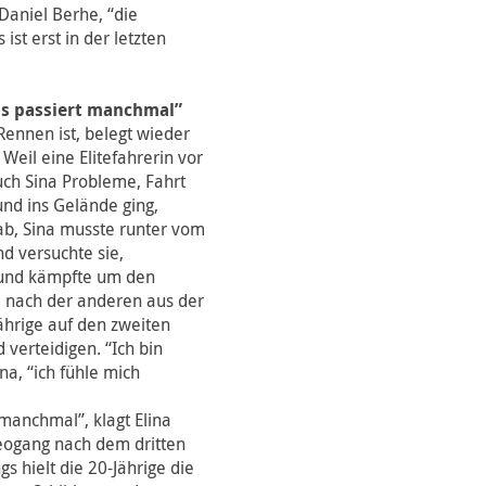
Daniel Berhe, “die
st erst in der letzten
as passiert manchmal”
Rennen ist, belegt wieder
 Weil eine Elitefahrerin vor
uch Sina Probleme, Fahrt
nd ins Gelände ging,
 ab, Sina musste runter vom
d versuchte sie,
 und kämpfte um den
e nach der anderen aus der
Jährige auf den zweiten
verteidigen. “Ich bin
a, “ich fühle mich
manchmal”, klagt Elina
Leogang nach dem dritten
 hielt die 20-Jährige die