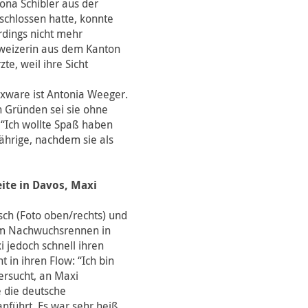
iona Schibler aus der
eschlossen hatte, konnte
rdings nicht mehr
hweizerin aus dem Kanton
te, weil ihre Sicht
exware ist Antonia Weeger.
n Gründen sei sie ohne
 “Ich wollte Spaß haben
Jährige, nachdem sie als
ite in Davos, Maxi
sch (Foto oben/rechts) und
eim Nachwuchsrennen in
 jedoch schnell ihren
 in ihren Flow: “Ich bin
ersucht, an Maxi
e die deutsche
nführt. Es war sehr heiß,