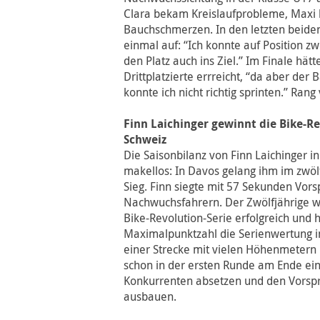
Clara bekam Kreislaufprobleme, Maxi 
Bauchschmerzen. In den letzten beide
einmal auf: “Ich konnte auf Position z
den Platz auch ins Ziel.” Im Finale hätt
Drittplatzierte errreicht, “da aber der
konnte ich nicht richtig sprinten.” Rang 
Finn Laichinger gewinnt die Bike-Re
Schweiz
Die Saisonbilanz von Finn Laichinger in
makellos: In Davos gelang ihm im zwöl
Sieg. Finn siegte mit 57 Sekunden Vor
Nachwuchsfahrern. Der Zwölfjährige w
Bike-Revolution-Serie erfolgreich und h
Maximalpunktzahl die Serienwertung 
einer Strecke mit vielen Höhenmetern 
schon in der ersten Runde am Ende ein
Konkurrenten absetzen und den Vorspr
ausbauen.