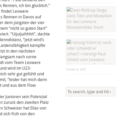
s Rennen, ich bin glücklich.”
”, findet Lexware
s Rennen in Davos auf
er dem jüngsten der vier
nem “nicht so guten Start”
iert. “Uijuijuihhhh”, dachte
enndistanz, “jetzt wird’s
 Leidensfähigkeit kämpfte
etzt in den nächsten
 langsam nach vorne
hmidt vom Team Lexware
 und wird im U23-
October 8, 2025
mich sehr gut gefühlt und
mil, “leider hat mich dann
st und aus dem Flow
er Junioren sein Potenzial
n zurück den zweiten Platz
n Schweizer hat Elias von
 sich früh von den