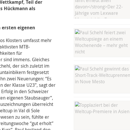
Wettkampf, Teil der
ias Hückmann als
 ersten eigenen
vos Klosters umfasst mehr
raktivsten MTB-
hkeiten für
r sind immens. Gleiches
hehl, der sich zuletzt im
ntainbikern festgesetzt
 ihn zwei Neuerungen: “Es
n der Klasse U23”, sagt der
Erfolg in den Schweizer
sten eigenen Staubsauger”,
Auszeichnungen überreicht
tcup in Val di Sole
ewesen zu sein, fühlte er
reitungswoche “gut erholt”
 Kurs”. Paul bestand den