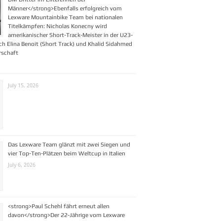
Männer</strong>Ebenfalls erfolgreich vom
Lexware Mountainbike Team bei nationalen
Titelkämpfen: Nicholas Konecny wird
amerikanischer Short-Track-Meister in der U23-
ich Elina Benoit (Short Track) und Khalid Sidahmed
rschaft
July 15, 2026
Das Lexware Team glänzt mit zwei Siegen und
vier Top-Ten-Plätzen beim Weltcup in Italien
July 6, 2026
<strong>Paul Schehl fährt erneut allen
davon</strong>Der 22-Jährige vom Lexware