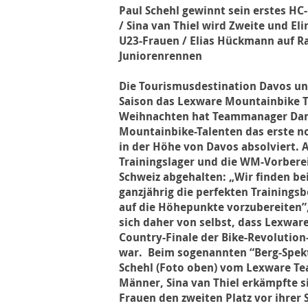
Paul Schehl gewinnt sein erstes HC
/ Sina van Thiel wird Zweite und Eli
U23-Frauen / Elias Hückmann auf R
Juniorenrennen
Die Tourismusdestination Davos unt
Saison das Lexware Mountainbike T
Weihnachten hat Teammanager Dani
Mountainbike-Talenten das erste no
in der Höhe von Davos absolviert. 
Trainingslager und die WM-Vorbere
Schweiz abgehalten: „Wir finden be
ganzjährig die perfekten Trainings
auf die Höhepunkte vorzubereiten”,
sich daher von selbst, dass Lexwar
Country-Finale der Bike-Revolution-
war. Beim sogenannten “Berg-Spek
Schehl (Foto oben) vom Lexware Te
Männer, Sina van Thiel erkämpfte si
Frauen den zweiten Platz vor ihrer