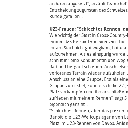
anderen abgesetzt”, erzählt Teamchef 
Entscheidung zugunsten des Schweizers i
Runde gefallen”.
U23-Frauen: “Schlechtes Rennen, d
Wie wichtig der Start in Cross-Country-
einmal das Beispiel von Sina van Thiel.
ihr am Start nicht gut wegkam, hatte a
aufzunehmen. Als es einspurig wurde u
schnitt ihr eine Konkurrentin den Weg
Rad und bergauf schieben. Anschließen
verlorenes Terrain wieder aufzuholen
Anschluss an eine Gruppe. Erst als ein
Gruppe zurückfiel, konnte sich die 22-
Platz vorkämpfen und ihn anschließend 
zufrieden mit meinem Rennen”, sagt Sin
eigentlich ganz fit”.
“Schlechtes Rennen, aber das passiert 
Benoit, die U23-Weltcupsiegerin von 
Platz im U23-Rennen von Davos. Anfangs