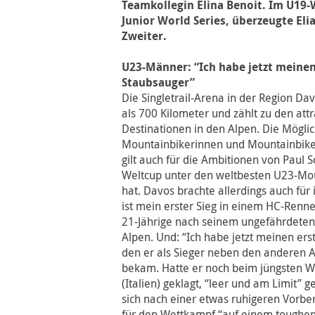
Teamkollegin Elina Benoit. Im U19-
Junior World Series, überzeugte El
Zweiter.
U23-Männer: “Ich habe jetzt meinen
Staubsauger”
Die Singletrail-Arena in der Region Da
als 700 Kilometer und zählt zu den att
Destinationen in den Alpen. Die Möglic
Mountainbikerinnen und Mountainbike
gilt auch für die Ambitionen von Paul Sc
Weltcup unter den weltbesten U23-Mou
hat. Davos brachte allerdings auch für
ist mein erster Sieg in einem HC-Renne
21-Jährige nach seinem ungefährdeten 
Alpen. Und: “Ich habe jetzt meinen er
den er als Sieger neben den anderen 
bekam. Hatte er noch beim jüngsten Wel
(Italien) geklagt, “leer und am Limit” g
sich nach einer etwas ruhigeren Vorbe
für den Wettkampf “auf einem toughen