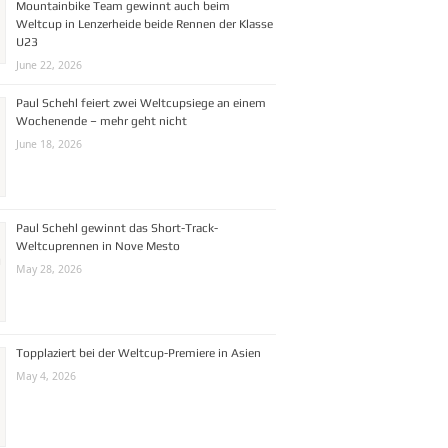
Mountainbike Team gewinnt auch beim
Weltcup in Lenzerheide beide Rennen der Klasse
U23
June 22, 2026
Paul Schehl feiert zwei Weltcupsiege an einem
Wochenende – mehr geht nicht
June 18, 2026
Paul Schehl gewinnt das Short-Track-
Weltcuprennen in Nove Mesto
May 28, 2026
Topplaziert bei der Weltcup-Premiere in Asien
May 4, 2026