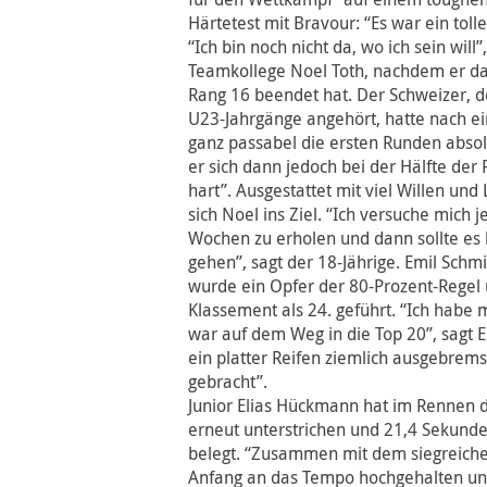
Härtetest mit Bravour: “Es war ein tolle
“Ich bin noch nicht da, wo ich sein will
Teamkollege Noel Toth, nachdem er da
Rang 16 beendet hat. Der Schweizer, d
U23-Jahrgänge angehört, hatte nach ei
ganz passabel die ersten Runden absolv
er sich dann jedoch bei der Hälfte der R
hart”. Ausgestattet mit viel Willen und
sich Noel ins Ziel. “Ich versuche mich j
Wochen zu erholen und dann sollte es
gehen”, sagt der 18-Jährige. Emil Sc
wurde ein Opfer der 80-Prozent-Regel
Klassement als 24. geführt. “Ich habe 
war auf dem Weg in die Top 20”, sagt E
ein platter Reifen ziemlich ausgebrem
gebracht”.
Junior Elias Hückmann hat im Rennen d
erneut unterstrichen und 21,4 Sekunde
belegt. “Zusammen mit dem siegreiche
Anfang an das Tempo hochgehalten und