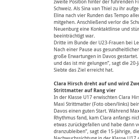
zweite Position hinter der führenden F
Schweiz. Als Sina van Thiel zu ihr aufg
Elina nach vier Runden das Tempo alle
mitgehen. Anschließend verlor die Sc
Neuenburg eine Konktaktlinse und stürz
beeinträchtigt war.
Dritte im Bunde der U23-Frauen bei L
Nach einer Pause aus gesundheitliche
große Erwartungen in Davos gestartet.
und das ist mir gelungen”, sagt die 20-
Siebte das Ziel erreicht hat.
Clara Hirsch dreht auf und wird Zwe
Strittmatter auf Rang vier
In der Klasse U17 erwischten Clara Hir
Maxi Strittmatter (Foto oben/links) b
Davos einen guten Start. Während Maxi
Rhythmus fand, kam Clara anfangs nicht
etwas zurückgefallen und habe dann v
dranzubleiben”, sagt die 15-Jährige, di
Nachwuchssichtung in der Klasse U17 a