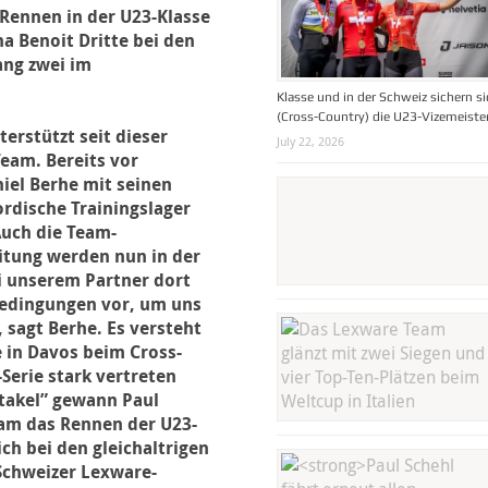
-Rennen in der U23-Klasse
na Benoit Dritte bei den
ang zwei im
Klasse und in der Schweiz sichern s
(Cross-Country) die U23-Vizemeiste
erstützt seit dieser
July 22, 2026
eam. Bereits vor
el Berhe mit seinen
rdische Trainingslager
Auch die Team-
itung werden nun in der
i unserem Partner dort
bedingungen vor, um uns
 sagt Berhe. Es versteht
e in Davos beim Cross-
Serie stark vertreten
takel” gewann Paul
am das Rennen der U23-
ch bei den gleichaltrigen
 Schweizer Lexware-