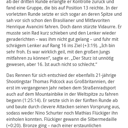
ab der dritten Runde erlangte er Kontrolle zurück und
fand eine Gruppe, die bis auf Position 13 reichte. In der
vorletzten Runde setzte er sich sogar an deren Spitze und
sah vor sich schon den Brasilianer und Mitfavoriten
Henrique Avancini fahren. Doch dann stürzte Vidaurre. Er
musste sein Rad kurz schieben und den Lenker wieder
geraderichten – was ihm nicht gut gelang – und fuhr mit
schrägem Lenker auf Rang 16 ins Ziel (+3:19). „Ich bin
sehr froh. Es war wirklich geil, mit den großen Jungs
mitfahren zu können“, sagte er. „Der Sturz ist unnötig
gewesen, aber 16. Ist auch nicht so schlecht.“
Das Rennen für sich entschied der ebenfalls 21-jährige
Shootingstar Thomas Pidcock aus Großbritannien, der
erst im vergangenen Jahr neben dem Straßenradsport
auch auf dem Mountainbike in der Weltspitze zu fahren
begann (1:25:14). Er setzte sich in der fünften Runde ab
und baute durch clevere Attacken seinen Vorsprung aus,
sodass weder Nino Schurter noch Mathias Flückiger ihn
einholen konnten. Flückiger gewann die Silbermedaille
(+0:20). Bronze ging – nach einer erstaunlichen