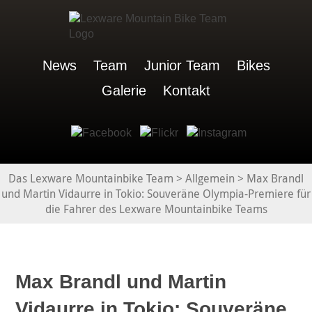
News
Team
Junior Team
Bikes
Galerie
Kontakt
Das Lexware Mountainbike Team
>
Allgemein
>
Max Brandl
und Martin Vidaurre in Tokio: Souveräne Olympia-Premiere für
die Fahrer des Lexware Mountainbike Teams
Max Brandl und Martin
Vidaurre in Tokio: Souveräne