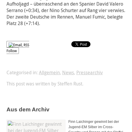
Aufholjagd – überraschend an den Spanier David Valero
Serrano (+0:34), der Nino Schurter auf Rang vier verwies.
Der zweite Deutsche im Rennen, Manuel Fumic, belegte
Platz 28 (+7:14).
Follow
Categorised in:
Allgemein
,
News
,
Pressearchiv
This post was written by Steffen Rust.
Aus dem Archiv
Finn Laichinger gewinnt bei der
Jugend-EM Silber im Cross-