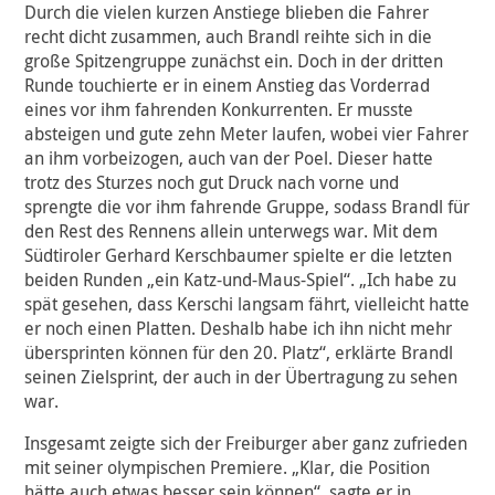
Durch die vielen kurzen Anstiege blieben die Fahrer
recht dicht zusammen, auch Brandl reihte sich in die
große Spitzengruppe zunächst ein. Doch in der dritten
Runde touchierte er in einem Anstieg das Vorderrad
eines vor ihm fahrenden Konkurrenten. Er musste
absteigen und gute zehn Meter laufen, wobei vier Fahrer
an ihm vorbeizogen, auch van der Poel. Dieser hatte
trotz des Sturzes noch gut Druck nach vorne und
sprengte die vor ihm fahrende Gruppe, sodass Brandl für
den Rest des Rennens allein unterwegs war. Mit dem
Südtiroler Gerhard Kerschbaumer spielte er die letzten
beiden Runden „ein Katz-und-Maus-Spiel“. „Ich habe zu
spät gesehen, dass Kerschi langsam fährt, vielleicht hatte
er noch einen Platten. Deshalb habe ich ihn nicht mehr
übersprinten können für den 20. Platz“, erklärte Brandl
seinen Zielsprint, der auch in der Übertragung zu sehen
war.
Insgesamt zeigte sich der Freiburger aber ganz zufrieden
mit seiner olympischen Premiere. „Klar, die Position
hätte auch etwas besser sein können“, sagte er in