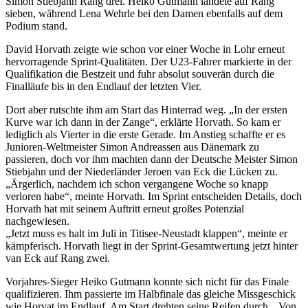
Simon Stiebjahn Rang drei. Heiko Gutmann landete auf Rang
sieben, während Lena Wehrle bei den Damen ebenfalls auf dem
Podium stand.
David Horvath zeigte wie schon vor einer Woche in Lohr erneut
hervorragende Sprint-Qualitäten. Der U23-Fahrer markierte in der
Qualifikation die Bestzeit und fuhr absolut souverän durch die
Finalläufe bis in den Endlauf der letzten Vier.
Dort aber rutschte ihm am Start das Hinterrad weg. „In der ersten
Kurve war ich dann in der Zange“, erklärte Horvath. So kam er
lediglich als Vierter in die erste Gerade. Im Anstieg schaffte er es
Junioren-Weltmeister Simon Andreassen aus Dänemark zu
passieren, doch vor ihm machten dann der Deutsche Meister Simon
Stiebjahn und der Niederländer Jeroen van Eck die Lücken zu.
„Ärgerlich, nachdem ich schon vergangene Woche so knapp
verloren habe“, meinte Horvath. Im Sprint entscheiden Details, doch
Horvath hat mit seinem Auftritt erneut großes Potenzial
nachgewiesen.
„Jetzt muss es halt im Juli in Titisee-Neustadt klappen“, meinte er
kämpferisch. Horvath liegt in der Sprint-Gesamtwertung jetzt hinter
van Eck auf Rang zwei.
Vorjahres-Sieger Heiko Gutmann konnte sich nicht für das Finale
qualifizieren. Ihm passierte im Halbfinale das gleiche Missgeschick
wie Horvat im Endlauf. Am Start drehten seine Reifen durch. „Von