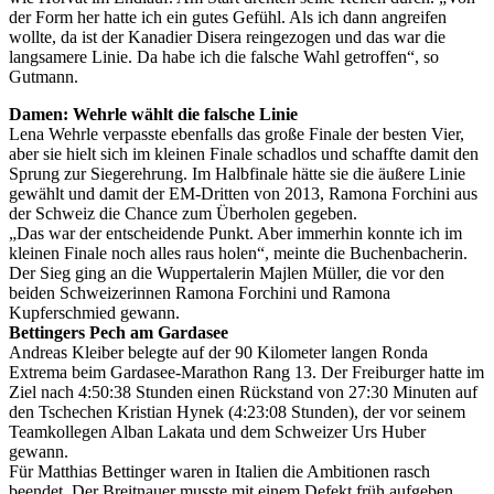
der Form her hatte ich ein gutes Gefühl. Als ich dann angreifen
wollte, da ist der Kanadier Disera reingezogen und das war die
langsamere Linie. Da habe ich die falsche Wahl getroffen“, so
Gutmann.
Damen: Wehrle wählt die falsche Linie
Lena Wehrle verpasste ebenfalls das große Finale der besten Vier,
aber sie hielt sich im kleinen Finale schadlos und schaffte damit den
Sprung zur Siegerehrung. Im Halbfinale hätte sie die äußere Linie
gewählt und damit der EM-Dritten von 2013, Ramona Forchini aus
der Schweiz die Chance zum Überholen gegeben.
„Das war der entscheidende Punkt. Aber immerhin konnte ich im
kleinen Finale noch alles raus holen“, meinte die Buchenbacherin.
Der Sieg ging an die Wuppertalerin Majlen Müller, die vor den
beiden Schweizerinnen Ramona Forchini und Ramona
Kupferschmied gewann.
Bettingers Pech am Gardasee
Andreas Kleiber belegte auf der 90 Kilometer langen Ronda
Extrema beim Gardasee-Marathon Rang 13. Der Freiburger hatte im
Ziel nach 4:50:38 Stunden einen Rückstand von 27:30 Minuten auf
den Tschechen Kristian Hynek (4:23:08 Stunden), der vor seinem
Teamkollegen Alban Lakata und dem Schweizer Urs Huber
gewann.
Für Matthias Bettinger waren in Italien die Ambitionen rasch
beendet. Der Breitnauer musste mit einem Defekt früh aufgeben.