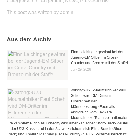
Categorised in:
Allgemein
,
News
,
Pressearchiv
This post was written by admin.
Aus dem Archiv
Finn Laichinger gewinnt bei der
Jugend-EM Silber im Cross-
Country und Bronze mit der Staffel
July 29, 2026
<strong>U23-Mountainbiker Paul
Schehl wird DM-Dritter im
Eliterennen der
Männer</strong>Ebenfalls
erfolgreich vom Lexware
Mountainbike Team bei nationalen
Titelkämpfen: Nicholas Konecny wird amerikanischer Short-Track-Meister
in der U23-Klasse und in der Schweiz sichern sich Elina Benoit (Short
Track) und Khalid Sidahmed (Cross-Country) die U23-Vizemeisterschaft