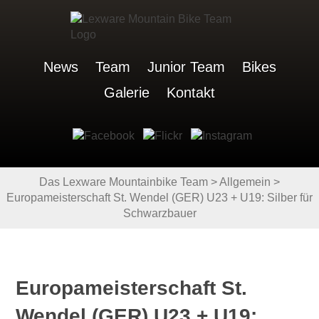
News
Team
Junior Team
Bikes
Galerie
Kontakt
Das Lexware Mountainbike Team
>
Allgemein
>
Europameisterschaft St. Wendel (GER) U23 + U19: Silber für
Schwarzbauer
Europameisterschaft St.
Wendel (GER) U23 + U19: