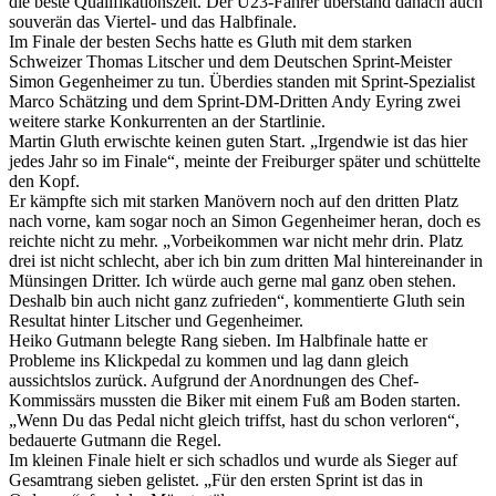
die beste Qualifikationszeit. Der U23-Fahrer überstand danach auch
souverän das Viertel- und das Halbfinale.
Im Finale der besten Sechs hatte es Gluth mit dem starken
Schweizer Thomas Litscher und dem Deutschen Sprint-Meister
Simon Gegenheimer zu tun. Überdies standen mit Sprint-Spezialist
Marco Schätzing und dem Sprint-DM-Dritten Andy Eyring zwei
weitere starke Konkurrenten an der Startlinie.
Martin Gluth erwischte keinen guten Start. „Irgendwie ist das hier
jedes Jahr so im Finale“, meinte der Freiburger später und schüttelte
den Kopf.
Er kämpfte sich mit starken Manövern noch auf den dritten Platz
nach vorne, kam sogar noch an Simon Gegenheimer heran, doch es
reichte nicht zu mehr. „Vorbeikommen war nicht mehr drin. Platz
drei ist nicht schlecht, aber ich bin zum dritten Mal hintereinander in
Münsingen Dritter. Ich würde auch gerne mal ganz oben stehen.
Deshalb bin auch nicht ganz zufrieden“, kommentierte Gluth sein
Resultat hinter Litscher und Gegenheimer.
Heiko Gutmann belegte Rang sieben. Im Halbfinale hatte er
Probleme ins Klickpedal zu kommen und lag dann gleich
aussichtslos zurück. Aufgrund der Anordnungen des Chef-
Kommissärs mussten die Biker mit einem Fuß am Boden starten.
„Wenn Du das Pedal nicht gleich triffst, hast du schon verloren“,
bedauerte Gutmann die Regel.
Im kleinen Finale hielt er sich schadlos und wurde als Sieger auf
Gesamtrang sieben gelistet. „Für den ersten Sprint ist das in