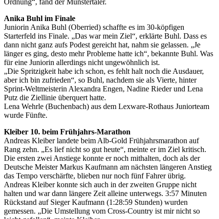
Ordnung“, fand der Münstertäler.
Anika Buhl im Finale
Juniorin Anika Buhl (Oberried) schaffte es im 30-köpfigen
Starterfeld ins Finale. „Das war mein Ziel“, erklärte Buhl. Dass es
dann nicht ganz aufs Podest gereicht hat, nahm sie gelassen. „Je
länger es ging, desto mehr Probleme hatte ich“, bekannte Buhl. Was
für eine Juniorin allerdings nicht ungewöhnlich ist.
„Die Spritzigkeit habe ich schon, es fehlt halt noch die Ausdauer,
aber ich bin zufrieden“, so Buhl, nachdem sie als Vierte, hinter
Sprint-Weltmeisterin Alexandra Engen, Nadine Rieder und Lena
Putz die Ziellinie überquert hatte.
Lena Wehrle (Buchenbach) aus dem Lexware-Rothaus Juniorteam
wurde Fünfte.
Kleiber 10. beim Frühjahrs-Marathon
Andreas Kleiber landete beim Alb-Gold Frühjahrsmarathon auf
Rang zehn. „Es lief nicht so gut heute“, meinte er im Ziel kritisch.
Die ersten zwei Anstiege konnte er noch mithalten, doch als der
Deutsche Meister Markus Kaufmann am nächsten längeren Anstieg
das Tempo verschärfte, blieben nur noch fünf Fahrer übrig.
Andreas Kleiber konnte sich auch in der zweiten Gruppe nicht
halten und war dann längere Zeit alleine unterwegs. 3:57 Minuten
Rückstand auf Sieger Kaufmann (1:28:59 Stunden) wurden
gemessen. „Die Umstellung vom Cross-Country ist mir nicht so