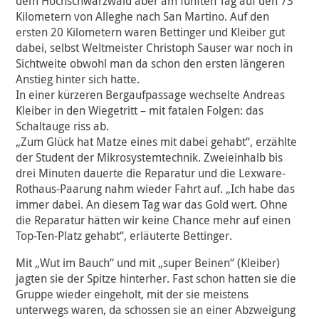
dem Hochschwarzwald aber am fünften Tag auf den 73
Kilometern von Alleghe nach San Martino. Auf den
ersten 20 Kilometern waren Bettinger und Kleiber gut
dabei, selbst Weltmeister Christoph Sauser war noch in
Sichtweite obwohl man da schon den ersten längeren
Anstieg hinter sich hatte.
In einer kürzeren Bergaufpassage wechselte Andreas
Kleiber in den Wiegetritt – mit fatalen Folgen: das
Schaltauge riss ab.
„Zum Glück hat Matze eines mit dabei gehabt“, erzählte
der Student der Mikrosystemtechnik. Zweieinhalb bis
drei Minuten dauerte die Reparatur und die Lexware-
Rothaus-Paarung nahm wieder Fahrt auf. „Ich habe das
immer dabei. An diesem Tag war das Gold wert. Ohne
die Reparatur hätten wir keine Chance mehr auf einen
Top-Ten-Platz gehabt“, erläuterte Bettinger.
Mit „Wut im Bauch“ und mit „super Beinen“ (Kleiber)
jagten sie der Spitze hinterher. Fast schon hatten sie die
Gruppe wieder eingeholt, mit der sie meistens
unterwegs waren, da schossen sie an einer Abzweigung