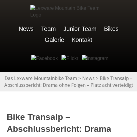
News
Team
Junior Team
Bikes
Galerie
Kontakt
Das Lexware Mountainbike Team
>
News
>
Bike Transalp –
Abschlussbericht: Drama ohne Folgen – Platz acht verteidigt
Bike Transalp –
Abschlussbericht: Drama