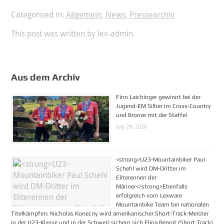
Categorised in:
Allgemein
,
News
,
Pressearchiv
This post was written by lex-admin.
Aus dem Archiv
Finn Laichinger gewinnt bei der
Jugend-EM Silber im Cross-Country
und Bronze mit der Staffel
July 29, 2026
<strong>U23-Mountainbiker Paul
Schehl wird DM-Dritter im
Eliterennen der
Männer</strong>Ebenfalls
erfolgreich vom Lexware
Mountainbike Team bei nationalen
Titelkämpfen: Nicholas Konecny wird amerikanischer Short-Track-Meister
in der U23-Klasse und in der Schweiz sichern sich Elina Benoit (Short Track)