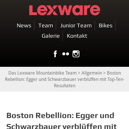
News
Team
Junior Team
Bikes
Galerie
Kontakt
Das Lexware Mountainbike Team
>
Allgemein
>
Boston
Rebellion: Egger und Schwarzbauer verblüffen mit Top-Ten-
Resultaten
Boston Rebellion: Egger und
Schwarzbauer verblüffen mit