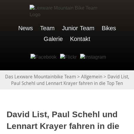
News
Team
Junior Team
Bikes
Galerie
Kontakt
Das Lexware Mountainbike Team
>
Allgemein
>
David List,
Paul Schehl und Lennart Krayer fahren in die Top Ten
David List, Paul Schehl und
Lennart Krayer fahren in die