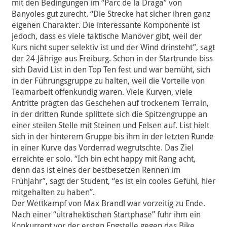
mit den Bedingungen im “Parc de la Draga” von
Banyoles gut zurecht. “Die Strecke hat sicher ihren ganz
eigenen Charakter. Die interessante Komponente ist
jedoch, dass es viele taktische Manöver gibt, weil der
Kurs nicht super selektiv ist und der Wind drinsteht”, sagt
der 24-Jährige aus Freiburg. Schon in der Startrunde biss
sich David List in den Top Ten fest und war bemüht, sich
in der Führungsgruppe zu halten, weil die Vorteile von
Teamarbeit offenkundig waren. Viele Kurven, viele
Antritte prägten das Geschehen auf trockenem Terrain,
in der dritten Runde splittete sich die Spitzengruppe an
einer steilen Stelle mit Steinen und Felsen auf. List hielt
sich in der hinterem Gruppe bis ihm in der letzten Runde
in einer Kurve das Vorderrad wegrutschte. Das Ziel
erreichte er solo. “Ich bin echt happy mit Rang acht,
denn das ist eines der bestbesetzen Rennen im
Frühjahr”, sagt der Student, “es ist ein cooles Gefühl, hier
mitgehalten zu haben”.
Der Wettkampf von Max Brandl war vorzeitig zu Ende.
Nach einer “ultrahektischen Startphase” fuhr ihm ein
Konkurrent vor der ersten Engstelle gegen das Bike,