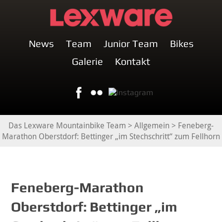
News
Team
Junior Team
Bikes
Galerie
Kontakt
Das Lexware Mountainbike Team
>
Allgemein
>
Feneberg-
Marathon Oberstdorf: Bettinger „im Stechschritt“ zum Fellhorn
Feneberg-Marathon
Oberstdorf: Bettinger „im