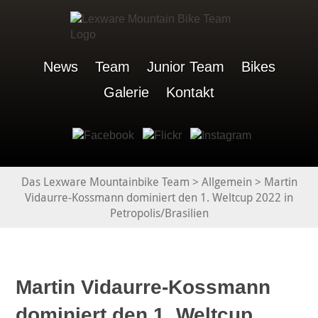
News
Team
Junior Team
Bikes
Galerie
Kontakt
Das Lexware Mountainbike Team
>
Allgemein
>
Martin
Vidaurre-Kossmann dominiert den 1. Weltcup 2022 in
Petropolis/Brasilien
Martin Vidaurre-Kossmann
dominiert den 1. Weltcup