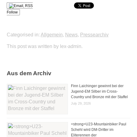
Follow
Categorised in:
Allgemein
,
News
,
Pressearchiv
This post was written by lex-admin.
Aus dem Archiv
Finn Laichinger gewinnt bei der
Jugend-EM Silber im Cross-
Country und Bronze mit der Staffel
July 29, 2026
<strong>U23-Mountainbiker Paul
Schehl wird DM-Dritter im
Eliterennen der