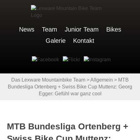
News
Team
Junior Team
Bikes
Galerie
Kontakt
Das Lexware Mountainbike Team
>
Allgemein
>
MTB
Bundesliga Ortenberg + Swiss Bike Cup Muttenz: Georg
Egger: Gefühl war ganz cool
MTB Bundesliga Ortenberg +
Swiss Bike Cup Muttenz: