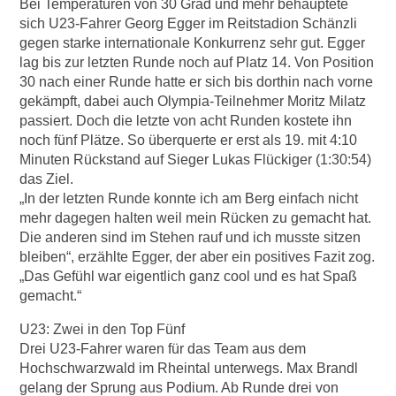
Bei Temperaturen von 30 Grad und mehr behauptete
sich U23-Fahrer Georg Egger im Reitstadion Schänzli
gegen starke internationale Konkurrenz sehr gut. Egger
lag bis zur letzten Runde noch auf Platz 14. Von Position
30 nach einer Runde hatte er sich bis dorthin nach vorne
gekämpft, dabei auch Olympia-Teilnehmer Moritz Milatz
passiert. Doch die letzte von acht Runden kostete ihn
noch fünf Plätze. So überquerte er erst als 19. mit 4:10
Minuten Rückstand auf Sieger Lukas Flückiger (1:30:54)
das Ziel.
„In der letzten Runde konnte ich am Berg einfach nicht
mehr dagegen halten weil mein Rücken zu gemacht hat.
Die anderen sind im Stehen rauf und ich musste sitzen
bleiben“, erzählte Egger, der aber ein positives Fazit zog.
„Das Gefühl war eigentlich ganz cool und es hat Spaß
gemacht.“
U23: Zwei in den Top Fünf
Drei U23-Fahrer waren für das Team aus dem
Hochschwarzwald im Rheintal unterwegs. Max Brandl
gelang der Sprung aus Podium. Ab Runde drei von