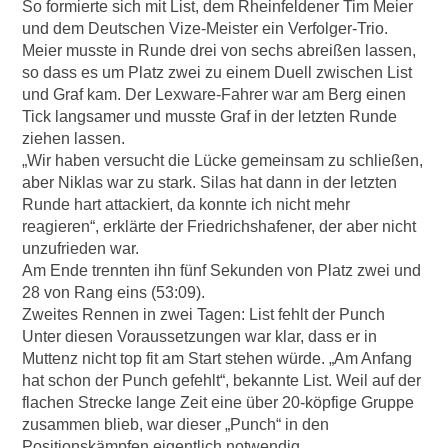
So formierte sich mit List, dem Rheinfeldener Tim Meier
und dem Deutschen Vize-Meister ein Verfolger-Trio.
Meier musste in Runde drei von sechs abreißen lassen,
so dass es um Platz zwei zu einem Duell zwischen List
und Graf kam. Der Lexware-Fahrer war am Berg einen
Tick langsamer und musste Graf in der letzten Runde
ziehen lassen.
„Wir haben versucht die Lücke gemeinsam zu schließen,
aber Niklas war zu stark. Silas hat dann in der letzten
Runde hart attackiert, da konnte ich nicht mehr
reagieren“, erklärte der Friedrichshafener, der aber nicht
unzufrieden war.
Am Ende trennten ihn fünf Sekunden von Platz zwei und
28 von Rang eins (53:09).
Zweites Rennen in zwei Tagen: List fehlt der Punch
Unter diesen Voraussetzungen war klar, dass er in
Muttenz nicht top fit am Start stehen würde. „Am Anfang
hat schon der Punch gefehlt“, bekannte List. Weil auf der
flachen Strecke lange Zeit eine über 20-köpfige Gruppe
zusammen blieb, war dieser „Punch“ in den
Positionskämpfen eigentlich notwendig.