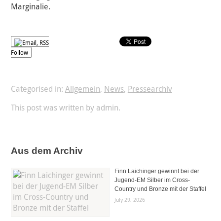
Marginalie.
Follow
Categorised in:
Allgemein
,
News
,
Pressearchiv
This post was written by admin.
Aus dem Archiv
Finn Laichinger gewinnt bei der
Jugend-EM Silber im Cross-
Country und Bronze mit der Staffel
July 29, 2026