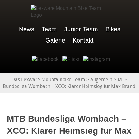
News
Team
Junior Team
Bikes
Galerie
Kontakt
Das Lexware Mountainbike Team
>
Allgemein
>
MTB
Bundesliga Wombach – XCO: Klarer Heimsieg für Max Brandl
MTB Bundesliga Wombach –
XCO: Klarer Heimsieg für Max