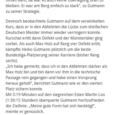
hinten kam, da war es auch keine Überlegung dran zu
bleiben. Er war am Berg einfach zu stark“, so Gutmann
zu seiner Strategie.
Dennoch beobachtete Gutmann auf dem verwinkelten
Kurs, dass er in den Abfahrten die Lücke zum dreifachen
Deutschen Meister immer wieder verringern konnte.
Kurschat erlitt dann Defekt und der Münstertäler ging
vorbei. Als auch Max Holz auf Rang vier Defekt erlitt,
kämpfte Heiko Gutmann plötzlich um die beste
Bundesliga-Platzierung seiner Karriere (bisher Rang
sechs).
„Ich habe gemerkt, dass ich in den Abfahrten stärker als
Max Holz bin und bin dann vor ihm in die technische
Passage rein gegangen und habe einen Vorsprung
heraus geholt“, berichtet Gutmann wie er den vierten
Platz sichern konnte.
Mit 3:19 Minuten auf den siegreichen Esten Martin Loo
(1:36:15 Stunden) überquerte Gutmann hochzufrieden
die Ziellinie. „Meine gute Form hat sich bestätigt“,
meinte er genüsslich.