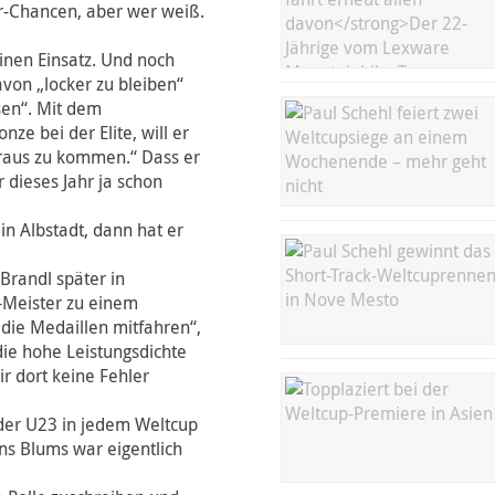
r-Chancen, aber wer weiß.
einen Einsatz. Und noch
von „locker zu bleiben“
sen“. Mit dem
ze bei der Elite, will er
 raus zu kommen.“ Dass er
 dieses Jahr ja schon
in Albstadt, dann hat er
Brandl später in
-Meister zu einem
 die Medaillen mitfahren“,
die hohe Leistungsdichte
r dort keine Fehler
 der U23 in jedem Weltcup
ins Blums war eigentlich