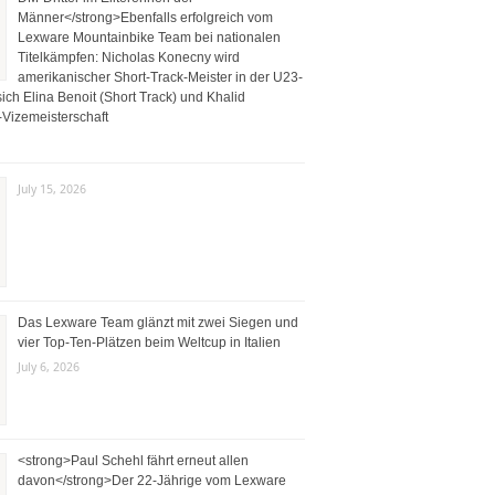
Männer</strong>Ebenfalls erfolgreich vom
Lexware Mountainbike Team bei nationalen
Titelkämpfen: Nicholas Konecny wird
amerikanischer Short-Track-Meister in der U23-
ich Elina Benoit (Short Track) und Khalid
Vizemeisterschaft
July 15, 2026
Das Lexware Team glänzt mit zwei Siegen und
vier Top-Ten-Plätzen beim Weltcup in Italien
July 6, 2026
<strong>Paul Schehl fährt erneut allen
davon</strong>Der 22-Jährige vom Lexware