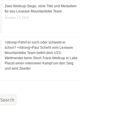
Zwei Weltcup-Siege, viele Titel und Medaillen
für das Lexware Mountainbike Team
October 13, 2025
<strong>Fährt er noch oder schwebt er
schon? </strong>Paul Schehl vom Lexware
Mountainbike Team liefert dem U23-
Weltmeister beim Short-Track-Weltcup in Lake
Placid einen intensiven Kampf um den Sieg
und wird Zweiter
Search