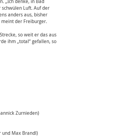
n. „Ich denke, in Bad
r schwülen Luft. Auf der
ens anders aus, bisher
, meint der Freiburger.
Strecke, so weit er das aus
de ihm „total“ gefallen, so
 Jannick Zurnieden)
r und Max Brandl)