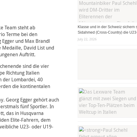
e Team steht ab
Klasse und in der Schweiz sichern s
Sidahmed (Cross-Country) die U23-
rio Terme bei den
July 22, 2026
g Egger und Max Brandl
 Medaille, David List und
ungenen Auftritt.
henende sind die vier
e Richtung Italien
n der Lombardei, 40
rden die kontinentalen
y. Georg Egger gehört auch
rstmals fünf Sportler. In
t, das in Husqvarna
iden Elite-Fahrern, dem
weibliche U23- oder U19-