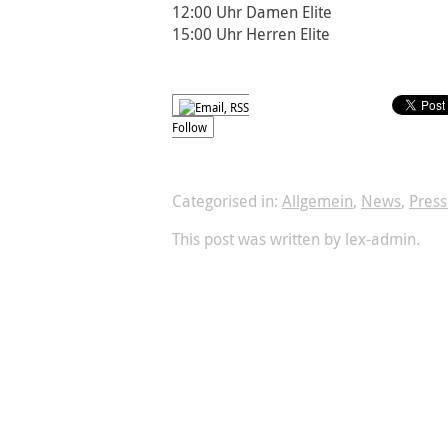
12:00 Uhr Damen Elite
15:00 Uhr Herren Elite
Follow
Categorised in:
Allgemein
,
News
,
Press
This post was written by lex-admin.