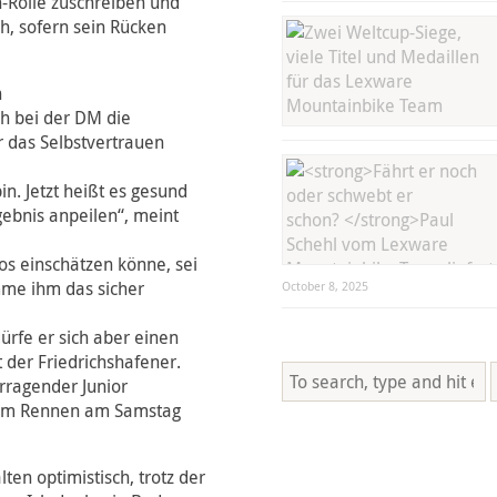
-Rolle zuschreiben und
, sofern sein Rücken
n
ph bei der DM die
r das Selbstvertrauen
bin. Jetzt heißt es gesund
gebnis anpeilen“, meint
os einschätzen könne, sei
mme ihm das sicher
October 8, 2025
ürfe er sich aber einen
t der Friedrichshafener.
erragender Junior
r dem Rennen am Samstag
ten optimistisch, trotz der