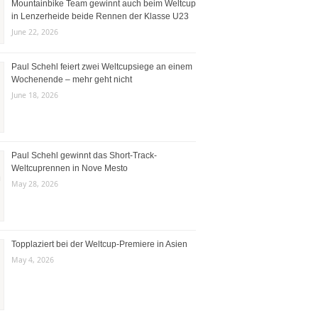
Mountainbike Team gewinnt auch beim Weltcup
in Lenzerheide beide Rennen der Klasse U23
June 22, 2026
Paul Schehl feiert zwei Weltcupsiege an einem
Wochenende – mehr geht nicht
June 18, 2026
Paul Schehl gewinnt das Short-Track-
Weltcuprennen in Nove Mesto
May 28, 2026
Topplaziert bei der Weltcup-Premiere in Asien
May 4, 2026