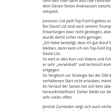
Dem darf man dann auch die Favoriten
dem Dänen Simon Andreassen natürlich
mitspielt.
Junioren: List peilt Top-Fünf-Ergebnis a
Bei David List sind nach seinem Trium
Erwartungen zwar nicht gestiegen, abe
wurde damit sicher nicht geringer.
„Ich habe bestätigt, dass ich gut drauf 
bleiben, dann kann ich ein Top-Fünf-Er
David List.
So weit er den Kurs von Videos und Fot
er sehr „verwinkelt“ und technisch ko
entgegen.
Im Vergleich zur Strategie bei der DM d
verhaltenen Start nicht erlauben, mein
Im Verlauf der Saison hat sich kein üb
herauskristallisiert. Daher bleibt vo
sehr vieles offen.
Jannick Zurnieden zeigt sich auch verhal