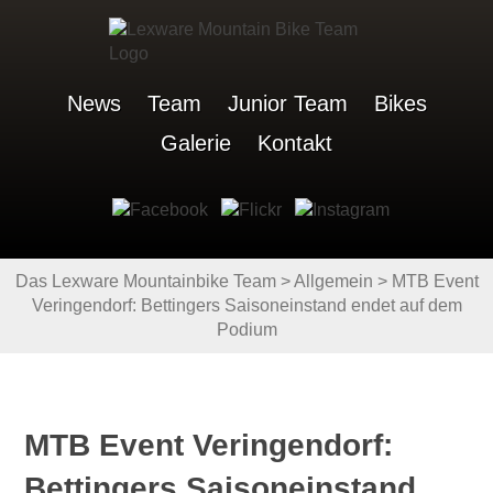
News
Team
Junior Team
Bikes
Galerie
Kontakt
Das Lexware Mountainbike Team
>
Allgemein
>
MTB Event
Veringendorf: Bettingers Saisoneinstand endet auf dem
Podium
MTB Event Veringendorf:
Bettingers Saisoneinstand