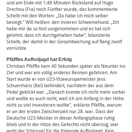
und am Ende mit 1:48 Minuten Rückstand auf Hugo
Drechou (Fra) noch Fünfter wurde, das kommentierte
Schelb mit den Worten: „Da habe ich mich selber
besiegt.“ Will heißen: den inneren Schweinehund. „Ich
habe mir da so fest vorgenommen und es hat sich
gelohnt, dass ich durchgehalten habe“, bilanzierte
Schelb, der damit in der Gesamtwertung auf Rang zwölf
vorrückte.
Pfäffles Aufholjagd hat Erfolg
Christian Pfäffle kam 40 Sekunden später als Neunter ins
Ziel und war ein völlig anderes Rennen gefahren. Am
Start wurde er von U23-Vizeeuropameister Jens
Schuermans (Bel) behindert, nachdem der aus dem
Pedal geklickt war. „Danach konnte ich nicht mehr vorbei
und wollte es auch nicht, weil ich am Anfang in der Höhe
nicht zu viel investieren wollte“, erklärte Pfäffle, warum
er an der ersten Zwischenzeit nur 28. war. Dass der
Deutsche U23-Meister in dieser Anfangsphase ruhig
blieb und in der Hitze des Gefechts nicht überzog, war
wohl der Schlüssel für die folgende Aufholjagd. Kein