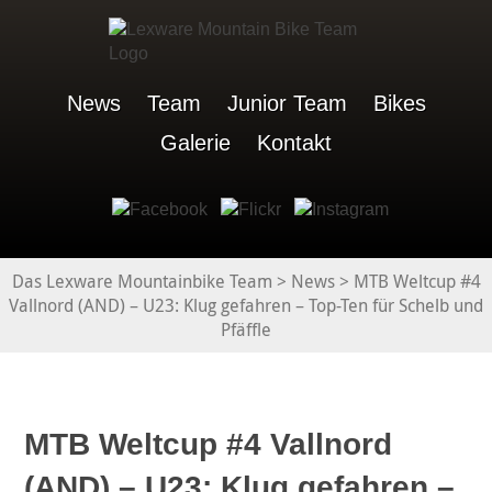
News
Team
Junior Team
Bikes
Galerie
Kontakt
Das Lexware Mountainbike Team
>
News
>
MTB Weltcup #4
Vallnord (AND) – U23: Klug gefahren – Top-Ten für Schelb und
Pfäffle
MTB Weltcup #4 Vallnord
(AND) – U23: Klug gefahren –