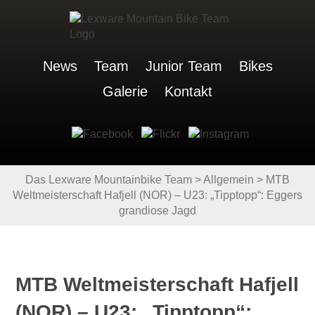
News
Team
Junior Team
Bikes
Galerie
Kontakt
Das Lexware Mountainbike Team
>
Allgemein
>
MTB
Weltmeisterschaft Hafjell (NOR) – U23: „Tipptopp“: Eggers
grandiose Jagd
MTB Weltmeisterschaft Hafjell
(NOR) – U23: „Tipptopp“: