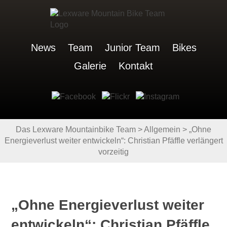
News
Team
Junior Team
Bikes
Galerie
Kontakt
Das Lexware Mountainbike Team
>
Allgemein
>
„Ohne
Energieverlust weiter entwickeln“: Christian Pfäffle verlängert
vorzeitig
„Ohne Energieverlust weiter
entwickeln“: Christian Pfäffle