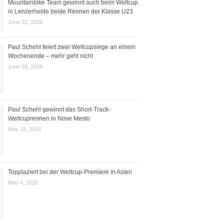
Mountainbike Team gewinnt auch beim Weltcup
in Lenzerheide beide Rennen der Klasse U23
June 22, 2026
Paul Schehl feiert zwei Weltcupsiege an einem
Wochenende – mehr geht nicht
June 18, 2026
Paul Schehl gewinnt das Short-Track-
Weltcuprennen in Nove Mesto
May 28, 2026
Topplaziert bei der Weltcup-Premiere in Asien
May 4, 2026