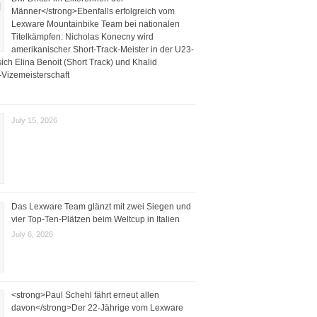
Männer</strong>Ebenfalls erfolgreich vom
Lexware Mountainbike Team bei nationalen
Titelkämpfen: Nicholas Konecny wird
amerikanischer Short-Track-Meister in der U23-
ich Elina Benoit (Short Track) und Khalid
Vizemeisterschaft
July 15, 2026
Das Lexware Team glänzt mit zwei Siegen und
vier Top-Ten-Plätzen beim Weltcup in Italien
July 6, 2026
<strong>Paul Schehl fährt erneut allen
davon</strong>Der 22-Jährige vom Lexware