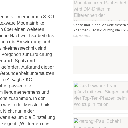
echnik-Unternehmen SIKO
s Lexware Mountainbike
Klasse und in der Schweiz sichern s
ch über einen weiteren
Sidahmed (Cross-Country) die U23-
reiche Nachwuchsarbeit des
July 22, 2026
auch die Entwicklung und
Winkelmesstechnik sind
m Vorgehen zur Erreichung
aber auch Spaß und
gefordert. Aufgrund dieser
erbundenheit unterstützen
rne“, sagt SIKO-
aher passen die
milienunternehmens und
ens zusammen. In der
o wie in der Messtechnik,
 Nicht nur in der
wenn es um die Einstellung
e geht. „Wir freuen uns