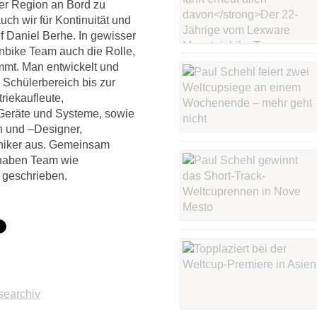
er Region an Bord zu
h wir für Kontinuität und
ef Daniel Berhe. In gewisser
nbike Team auch die Rolle,
mmt. Man entwickelt und
 Schülerbereich bis zur
riekaufleute,
r Geräte und Systeme, sowie
n und –Designer,
niker aus. Gemeinsam
 haben Team wie
 geschrieben.
searchiv