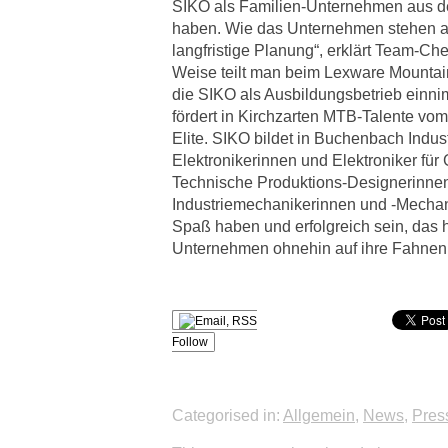
SIKO als Familien-Unternehmen aus d
haben. Wie das Unternehmen stehen auc
langfristige Planung“, erklärt Team-Ch
Weise teilt man beim Lexware Mountai
die SIKO als Ausbildungsbetrieb einni
fördert in Kirchzarten MTB-Talente vom
Elite. SIKO bildet in Buchenbach Indust
Elektronikerinnen und Elektroniker fü
Technische Produktions-Designerinne
Industriemechanikerinnen und -Mecha
Spaß haben und erfolgreich sein, das
Unternehmen ohnehin auf ihre Fahnen
Follow
Categorised in:
Allgemein
,
News
,
Pres