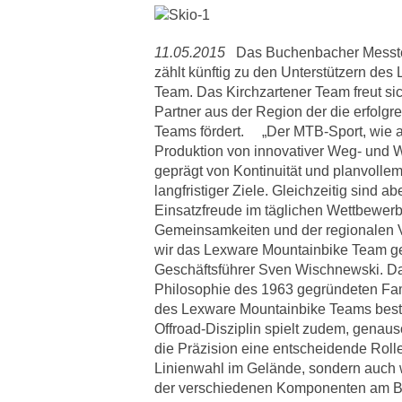
11.05.2015
Das Buchenbacher Messt
zählt künftig zu den Unterstützern de
Team. Das Kirchzartener Team freut si
Partner aus der Region der die erfolg
Teams fördert.
„Der MTB-Sport, wie 
Produktion von innovativer Weg- und 
geprägt von Kontinuität und planvolle
langfristiger Ziele. Gleichzeitig sind 
Einsatzfreude im täglichen Wettbewerb 
Gemeinsamkeiten und der regionalen V
wir das Lexware Mountainbike Team ge
Geschäftsführer Sven Wischnewski. D
Philosophie des 1963 gegründeten Fa
des Lexware Mountainbike Teams best
Offroad-Disziplin spielt zudem, genaus
die Präzision eine entscheidende Rolle.
Linienwahl im Gelände, sondern auch 
der verschiedenen Komponenten am Bik