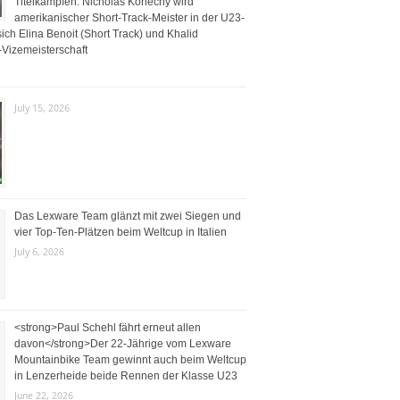
Titelkämpfen: Nicholas Konecny wird
amerikanischer Short-Track-Meister in der U23-
ich Elina Benoit (Short Track) und Khalid
Vizemeisterschaft
July 15, 2026
Das Lexware Team glänzt mit zwei Siegen und
vier Top-Ten-Plätzen beim Weltcup in Italien
July 6, 2026
<strong>Paul Schehl fährt erneut allen
davon</strong>Der 22-Jährige vom Lexware
Mountainbike Team gewinnt auch beim Weltcup
in Lenzerheide beide Rennen der Klasse U23
June 22, 2026