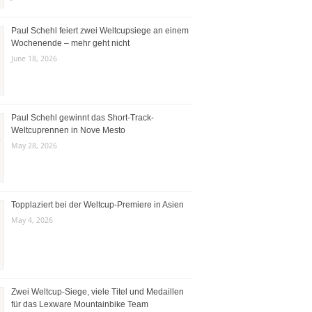
Paul Schehl feiert zwei Weltcupsiege an einem
Wochenende – mehr geht nicht
June 18, 2026
Paul Schehl gewinnt das Short-Track-
Weltcuprennen in Nove Mesto
May 28, 2026
Topplaziert bei der Weltcup-Premiere in Asien
May 4, 2026
Zwei Weltcup-Siege, viele Titel und Medaillen
für das Lexware Mountainbike Team