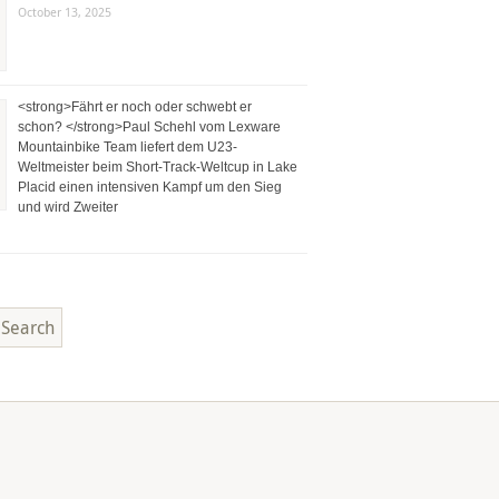
October 13, 2025
<strong>Fährt er noch oder schwebt er
schon? </strong>Paul Schehl vom Lexware
Mountainbike Team liefert dem U23-
Weltmeister beim Short-Track-Weltcup in Lake
Placid einen intensiven Kampf um den Sieg
und wird Zweiter
Search