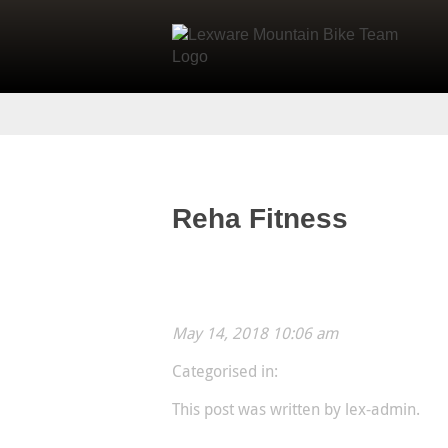
Reha Fitness
May 14, 2018 10:06 am
Categorised in:
This post was written by lex-admin.