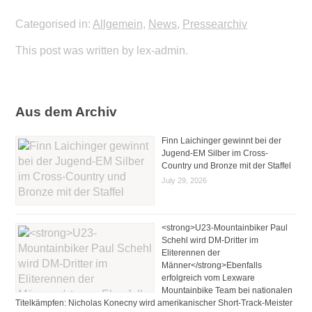
Categorised in:
Allgemein
,
News
,
Pressearchiv
This post was written by lex-admin.
Aus dem Archiv
Finn Laichinger gewinnt bei der
Jugend-EM Silber im Cross-
Country und Bronze mit der Staffel
July 29, 2026
<strong>U23-Mountainbiker Paul
Schehl wird DM-Dritter im
Eliterennen der
Männer</strong>Ebenfalls
erfolgreich vom Lexware
Mountainbike Team bei nationalen
Titelkämpfen: Nicholas Konecny wird amerikanischer Short-Track-Meister