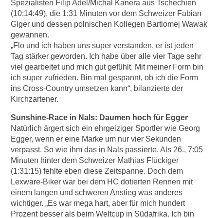
Spezialisten Filip Adel/Michal Kanera aus Tschechien
(10:14:49), die 1:31 Minuten vor dem Schweizer Fabian
Giger und dessen polnischen Kollegen Bartlomej Wawak
gewannen.
„Flo und ich haben uns super verstanden, er ist jeden
Tag stärker geworden. Ich habe über alle vier Tage sehr
viel gearbeitet und mich gut gefühlt. Mit meiner Form bin
ich super zufrieden. Bin mal gespannt, ob ich die Form
ins Cross-Country umsetzen kann“, bilanzierte der
Kirchzartener.
Sunshine-Race in Nals: Daumen hoch für Egger
Natürlich ärgert sich ein ehrgeiziger Sportler wie Georg
Egger, wenn er eine Marke um nur vier Sekunden
verpasst. So wie ihm das in Nals passierte. Als 26., 7:05
Minuten hinter dem Schweizer Mathias Flückiger
(1:31:15) fehlte eben diese Zeitspanne. Doch dem
Lexware-Biker war bei dem HC dotierten Rennen mit
einem langen und schweren Anstieg was anderes
wichtiger. „Es war mega hart, aber für mich hundert
Prozent besser als beim Weltcup in Südafrika. Ich bin