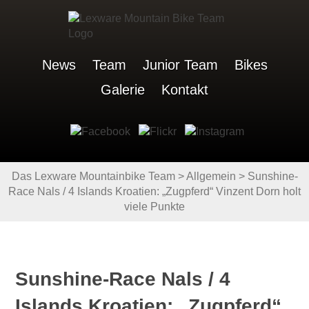
News
Team
Junior Team
Bikes
Galerie
Kontakt
Das Lexware Mountainbike Team
>
Allgemein
>
Sunshine-
Race Nals / 4 Islands Kroatien: „Zugpferd“ Vinzent Dorn holt
viele Punkte
Sunshine-Race Nals / 4
Islands Kroatien: „Zugpferd“