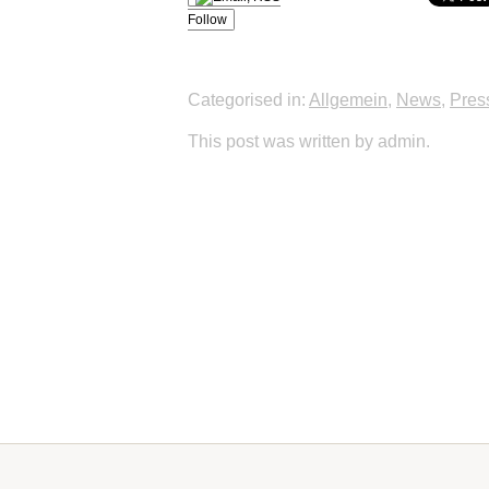
Follow
Categorised in:
Allgemein
,
News
,
Pres
This post was written by admin.