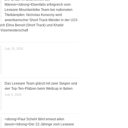
Männer</strong>Ebenfalls erfolgreich vom
Lexware Mountainbike Team bei nationalen
Titelkämpfen: Nicholas Konecny wird
amerikanischer Short-Track-Meister in der U23-
ich Elina Benoit (Short Track) und Khalid
Vizemeisterschaft
July 15, 2026
Das Lexware Team glänzt mit zwei Siegen und
vier Top-Ten-Plätzen beim Weltcup in Italien
July 6, 2026
<strong>Paul Schehl fährt erneut allen
davon</strong>Der 22-Jährige vom Lexware