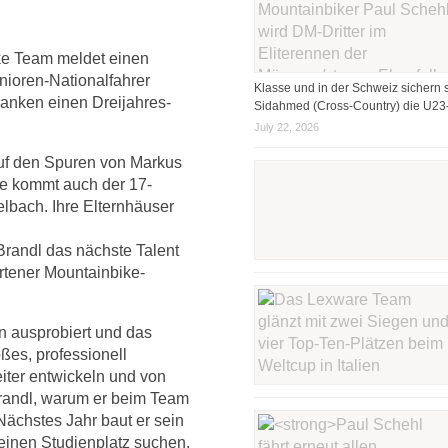
e Team meldet einen
nioren-Nationalfahrer
Klasse und in der Schweiz sichern s
ranken einen Dreijahres-
Sidahmed (Cross-Country) die U23-
July 22, 2026
uf den Spuren von Markus
te kommt auch der 17-
lbach. Ihre Elternhäuser
randl das nächste Talent
tener Mountainbike-
n ausprobiert und das
ßes, professionell
iter entwickeln und von
 Brandl, warum er beim Team
chstes Jahr baut er sein
 einen Studienplatz suchen.