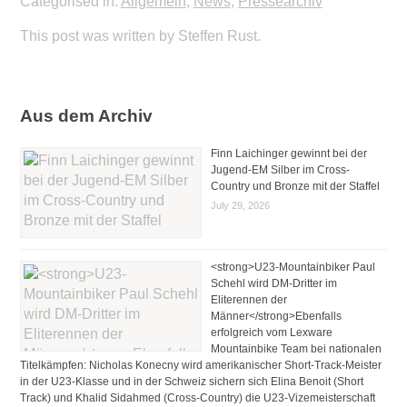
Categorised in:
Allgemein
,
News
,
Pressearchiv
This post was written by Steffen Rust.
Aus dem Archiv
Finn Laichinger gewinnt bei der
Jugend-EM Silber im Cross-
Country und Bronze mit der Staffel
July 29, 2026
<strong>U23-Mountainbiker Paul
Schehl wird DM-Dritter im
Eliterennen der
Männer</strong>Ebenfalls
erfolgreich vom Lexware
Mountainbike Team bei nationalen
Titelkämpfen: Nicholas Konecny wird amerikanischer Short-Track-Meister
in der U23-Klasse und in der Schweiz sichern sich Elina Benoit (Short
Track) und Khalid Sidahmed (Cross-Country) die U23-Vizemeisterschaft