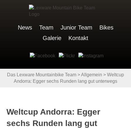
News
Team
Junior Team
Bikes
Galerie
Kontakt
Das Lexware Mountainbike Team
>
Allgemein
>
Weltcup
Andorra: Egger sechs Runden lang gut unterwegs
Weltcup Andorra: Egger
sechs Runden lang gut