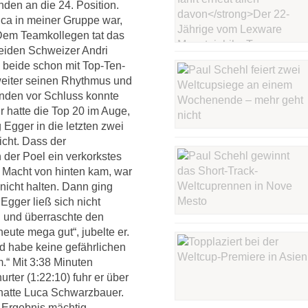
nden an die 24. Position.
uca in meiner Gruppe war,
 Dem Teamkollegen tat das
beiden Schweizer Andri
 beide schon mit Top-Ten-
weiter seinen Rhythmus und
unden vor Schluss konnte
 hatte die Top 20 im Auge,
 Egger in die letzten zwei
icht. Dass der
 der Poel ein verkorkstes
 Macht von hinten kam, war
nicht halten. Dann ging
Egger ließ sich nicht
an und überraschte den
eute mega gut“, jubelte er.
d habe keine gefährlichen
“ Mit 3:38 Minuten
ter (1:22:10) fuhr er über
 hatte Luca Schwarzbauer.
e Ergebnis mächtig