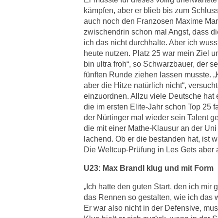
kämpfen, aber er blieb bis zum Schlus
auch noch den Franzosen Maxime Marot
zwischendrin schon mal Angst, dass d
ich das nicht durchhalte. Aber ich wus
heute nutzen. Platz 25 war mein Ziel un
bin ultra froh“, so Schwarzbauer, der 
fünften Runde ziehen lassen musste. „Kl
aber die Hitze natürlich nicht“, versu
einzuordnen. Allzu viele Deutsche hat 
die im ersten Elite-Jahr schon Top 25 f
der Nürtinger mal wieder sein Talent ge
die mit einer Mathe-Klausur an der Uni
lachend. Ob er die bestanden hat, ist 
Die Weltcup-Prüfung in Les Gets aber a
U23: Max Brandl klug und mit Form
„Ich hatte den guten Start, den ich mi
das Rennen so gestalten, wie ich das wo
Er war also nicht in der Defensive, mus