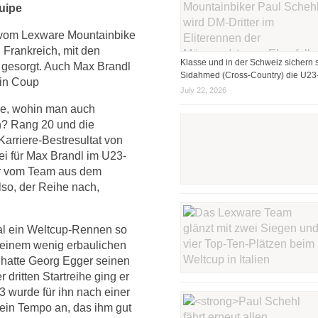
uipe
vom Lexware Mountainbike
Frankreich, mit den
Klasse und in der Schweiz sichern s
 gesorgt. Auch Max Brandl
Sidahmed (Cross-Country) die U23-
in Coup
July 22, 2026
de, wohin man auch
n? Rang 20 und die
arriere-Bestresultat von
i für Max Brandl im U23-
er vom Team aus dem
so, der Reihe nach,
al ein Weltcup-Rennen so
 einem wenig erbaulichen
 hatte Georg Egger seinen
 dritten Startreihe ging er
33 wurde für ihn nach einer
 ein Tempo an, das ihm gut