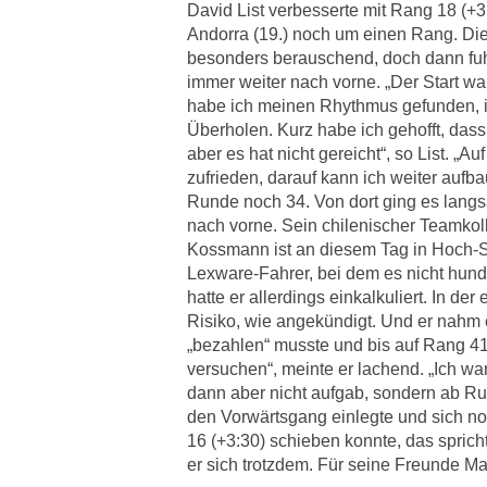
David List verbesserte mit Rang 18 (+3
Andorra (19.) noch um einen Rang. Die 
besonders berauschend, doch dann fuhr
immer weiter nach vorne. „Der Start wa
habe ich meinen Rhythmus gefunden, 
Überholen. Kurz habe ich gehofft, das
aber es hat nicht gereicht“, so List. „Auf
zufrieden, darauf kann ich weiter aufba
Runde noch 34. Von dort ging es langs
nach vorne. Sein chilenischer Teamkol
Kossmann ist an diesem Tag in Hoch-S
Lexware-Fahrer, bei dem es nicht hunde
hatte er allerdings einkalkuliert. In der
Risiko, wie angekündigt. Und er nahm 
„bezahlen“ musste und bis auf Rang 41 
versuchen“, meinte er lachend. „Ich war
dann aber nicht aufgab, sondern ab Ru
den Vorwärtsgang einlegte und sich noc
16 (+3:30) schieben konnte, das spricht
er sich trotzdem. Für seine Freunde Ma