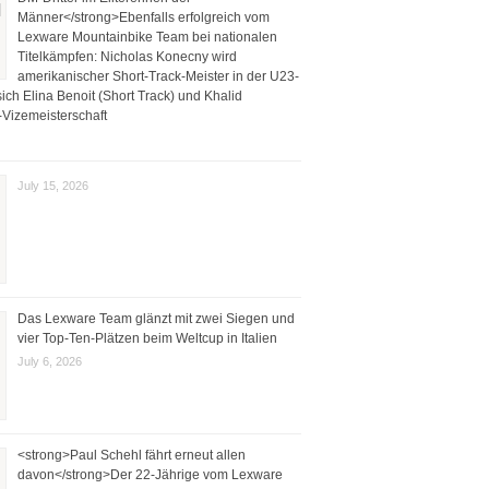
Männer</strong>Ebenfalls erfolgreich vom
Lexware Mountainbike Team bei nationalen
Titelkämpfen: Nicholas Konecny wird
amerikanischer Short-Track-Meister in der U23-
ich Elina Benoit (Short Track) und Khalid
Vizemeisterschaft
July 15, 2026
Das Lexware Team glänzt mit zwei Siegen und
vier Top-Ten-Plätzen beim Weltcup in Italien
July 6, 2026
<strong>Paul Schehl fährt erneut allen
davon</strong>Der 22-Jährige vom Lexware