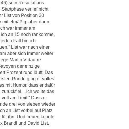
:46) sein Resultat aus
Startphase verlief nicht
 List von Position 30
r mittelmäßig, aber dann
ich war immer am
s ich an 15 noch rankomme,
 jeden Fall bin ich
uen.“ List war nach einer
am aber sich immer weiter
lege Martin Vidaurre
avoyen der einzige
rt Prozent rund läuft. Das
 ersten Runde ging er volles
es mit Humor, dass er dafür
zurückfiel. „Ich wollte das
 voll am Limit.“ Dass er
nde drei von sieben wieder
h an List vorbei auf Platz
 für ihn. Und freuen konnte
x Brandl und David List.