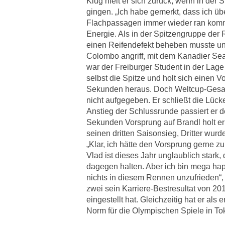
Klug hielt er sich zurück, wenn in der 
gingen. „Ich habe gemerkt, dass ich üb
Flachpassagen immer wieder ran komme
Energie. Als in der Spitzengruppe de
einen Reifendefekt beheben musste un
Colombo angriff, mit dem Kanadier Se
war der Freiburger Student in der Lage
selbst die Spitze und holt sich einen 
Sekunden heraus. Doch Weltcup-Gesa
nicht aufgegeben. Er schließt die Lück
Anstieg der Schlussrunde passiert er d
Sekunden Vorsprung auf Brandl holt er
seinen dritten Saisonsieg, Dritter wur
„Klar, ich hätte den Vorsprung gerne z
Vlad ist dieses Jahr unglaublich stark, 
dagegen halten. Aber ich bin mega hap
nichts in diesem Rennen unzufrieden“,
zwei sein Karriere-Bestresultat von 20
eingestellt hat. Gleichzeitig hat er als
Norm für die Olympischen Spiele in Toki