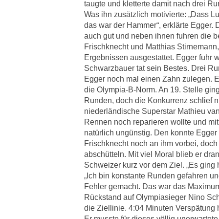
taugte und kletterte damit nach drei Ru
Was ihn zusätzlich motivierte: „Dass L
das war der Hammer“, erklärte Egger.
auch gut und neben ihnen fuhren die 
Frischknecht und Matthias Stirnemann,
Ergebnissen ausgestattet. Egger fuhr 
Schwarzbauer tat sein Bestes. Drei R
Egger noch mal einen Zahn zulegen. Er
die Olympia-B-Norm. An 19. Stelle ging
Runden, doch die Konkurrenz schlief n
niederländische Superstar Mathieu van
Rennen noch reparieren wollte und mit
natürlich ungünstig. Den konnte Egger 
Frischknecht noch an ihm vorbei, doch 
abschütteln. Mit viel Moral blieb er dr
Schweizer kurz vor dem Ziel. „Es ging h
„Ich bin konstante Runden gefahren un
Fehler gemacht. Das war das Maximum.
Rückstand auf Olympiasieger Nino Schur
die Ziellinie. 4:04 Minuten Verspätung
Er musste für dieses völlig unerwartet