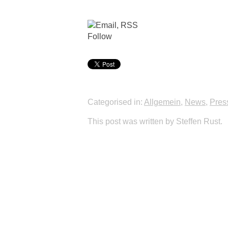
Follow
Categorised in:
Allgemein
,
News
,
Pres
This post was written by Steffen Rust.