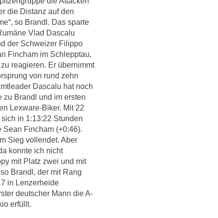
Spitzengruppe die Attacken
er die Distanz auf den
“, so Brandl. Das sparte
r Rumäne Vlad Dascalu
d der Schweizer Filippo
an Fincham im Schlepptau,
 zu reagieren. Er übernimmt
Vorsprung von rund zehn
mtleader Dascalu hat noch
e zu Brandl und im ersten
en Lexware-Biker. Mit 22
 sich in 1:13:22 Stunden
de Sean Fincham (+0:46).
um Sieg vollendet. Aber
da konnte ich nicht
py mit Platz zwei und mit
 so Brandl, der mit Rang
17 in Lenzerheide
 erster deutscher Mann die A-
o erfüllt.