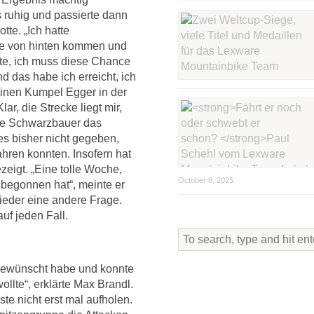
s ruhig und passierte dann
te. „Ich hatte
ie von hinten kommen und
ste, ich muss diese Chance
d das habe ich erreicht, ich
seinen Kumpel Egger in der
ar, die Strecke liegt mir,
chte Schwarzbauer das
es bisher nicht gegeben,
ahren konnten. Insofern hat
zeigt. „Eine tolle Woche,
October 8, 2025
 begonnen hat“, meinte er
wieder eine andere Frage.
uf jeden Fall.
r gewünscht habe und konnte
llte“, erklärte Max Brandl.
ste nicht erst mal aufholen.