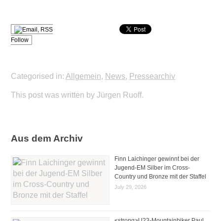
Follow
Categorised in:
Allgemein
,
News
,
Pressearchiv
This post was written by Jürgen Ruoff.
Aus dem Archiv
Finn Laichinger gewinnt bei der
Jugend-EM Silber im Cross-
Country und Bronze mit der Staffel
July 29, 2026
<strong>U23-Mountainbiker Paul