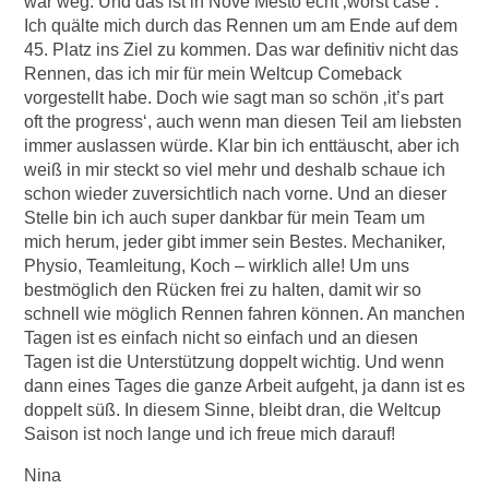
war weg. Und das ist in Nove Mesto echt ‚worst case‘.
Ich quälte mich durch das Rennen um am Ende auf dem
45. Platz ins Ziel zu kommen. Das war definitiv nicht das
Rennen, das ich mir für mein Weltcup Comeback
vorgestellt habe. Doch wie sagt man so schön ‚it’s part
oft the progress‘, auch wenn man diesen Teil am liebsten
immer auslassen würde. Klar bin ich enttäuscht, aber ich
weiß in mir steckt so viel mehr und deshalb schaue ich
schon wieder zuversichtlich nach vorne. Und an dieser
Stelle bin ich auch super dankbar für mein Team um
mich herum, jeder gibt immer sein Bestes. Mechaniker,
Physio, Teamleitung, Koch – wirklich alle! Um uns
bestmöglich den Rücken frei zu halten, damit wir so
schnell wie möglich Rennen fahren können. An manchen
Tagen ist es einfach nicht so einfach und an diesen
Tagen ist die Unterstützung doppelt wichtig. Und wenn
dann eines Tages die ganze Arbeit aufgeht, ja dann ist es
doppelt süß. In diesem Sinne, bleibt dran, die Weltcup
Saison ist noch lange und ich freue mich darauf!
Nina