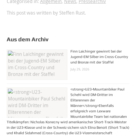
Categorised in:
Allgemein
,
News
,
Pressearchiv
This post was written by Steffen Rust.
Aus dem Archiv
Finn Laichinger gewinnt bei der
Jugend-EM Silber im Cross-Country
und Bronze mit der Staffel
July 29, 2026
<strong>U23-Mountainbiker Paul
Schehl wird DM-Dritter im
Eliterennen der
Männer</strong>Ebenfalls
erfolgreich vom Lexware
Mountainbike Team bei nationalen
Titelkämpfen: Nicholas Konecny wird amerikanischer Short-Track-Meister
in der U23-Klasse und in der Schweiz sichern sich Elina Benoit (Short Track)
und Khalid Sidahmed (Cross-Country) die U23-Vizemeisterschaft