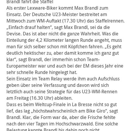
Brandl fährt die Staffel
Als erster Lexware-Biker kommt Max Brandl zum
Einsatz. Der Deutsche U23-Meister bestreitet am
Mittwoch zum WM-Auftakt (17.30 Uhr) das Staffelrennen.
„Einfach drauf halten“, sagt Max Brandl, sei da die
Devise. Das ist aber nicht die ganze Wahrheit. Was die
Einteilung der 4,2 Kilometer langen Runde angeht, muss
man für sich selber schon mit Köpfchen fahren. „Es geht
deutlich hektischer zu, aber damit komme ich ganz gut
klar“, sagt Brandl, der immerhin schon Team-
Europameister war und auch bei der EM dieses Jahr eine
sehr schnelle Runde hingelegt hat.
Sein Einsatz im Team Relay werde ihm auch Aufschluss
geben über seine Verfassung und davon wird sich
letztlich auch seine Strategie für das U23-WM-Rennen
am Freitag (16.30 Uhr) ableiten.
Dass es beim Weltcup-Finale in La Bresse nicht so gut
lief, das lag „höchstwahrscheinlich am Bike Giro“, sagt
Brandl. Klar, die Form war da, aber die Frische fehlte
nach den vier Tagen im Hochschwarzwald. Eine solche
Belastung kannte Brandl bis dahin noch nicht.