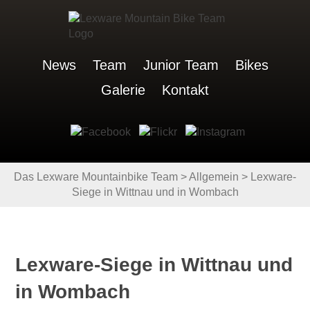
News
Team
Junior Team
Bikes
Galerie
Kontakt
Das Lexware Mountainbike Team
>
Allgemein
>
Lexware-
Siege in Wittnau und in Wombach
Lexware-Siege in Wittnau und
in Wombach