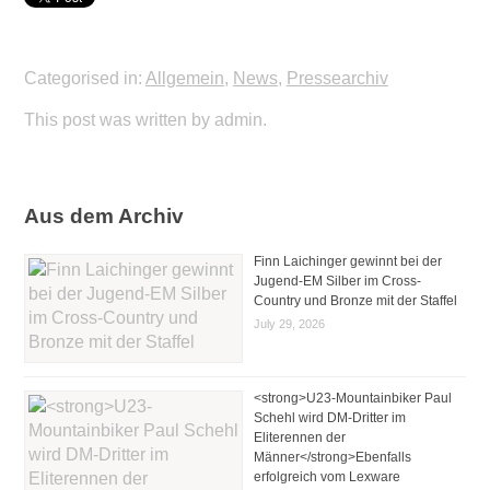
Categorised in:
Allgemein
,
News
,
Pressearchiv
This post was written by admin.
Aus dem Archiv
Finn Laichinger gewinnt bei der
Jugend-EM Silber im Cross-
Country und Bronze mit der Staffel
July 29, 2026
<strong>U23-Mountainbiker Paul
Schehl wird DM-Dritter im
Eliterennen der
Männer</strong>Ebenfalls
erfolgreich vom Lexware