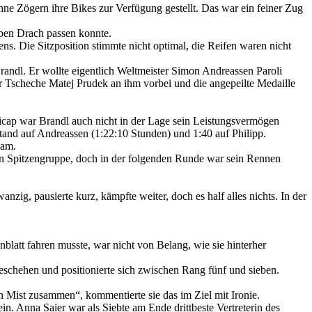
 Zögern ihre Bikes zur Verfügung gestellt. Das war ein feiner Zug
ben Drach passen konnte.
ns. Die Sitzposition stimmte nicht optimal, die Reifen waren nicht
randl. Er wollte eigentlich Weltmeister Simon Andreassen Paroli
r Tscheche Matej Prudek an ihm vorbei und die angepeilte Medaille
icap war Brandl auch nicht in der Lage sein Leistungsvermögen
and auf Andreassen (1:22:10 Stunden) und 1:40 auf Philipp.
eam.
gen Spitzengruppe, doch in der folgenden Runde war sein Rennen
g, pausierte kurz, kämpfte weiter, doch es half alles nichts. In der
blatt fahren musste, war nicht von Belang, wie sie hinterher
eschehen und positionierte sich zwischen Rang fünf und sieben.
en Mist zusammen“, kommentierte sie das im Ziel mit Ironie.
n. Anna Saier war als Siebte am Ende drittbeste Vertreterin des