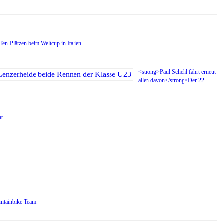
en-Plätzen beim Weltcup in Italien
<strong>Paul Schehl fährt erneut
allen davon</strong>Der 22-
ht
untainbike Team