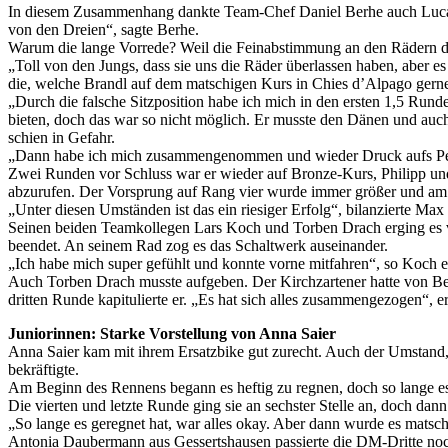
In diesem Zusammenhang dankte Team-Chef Daniel Berhe auch Luca S
von den Dreien“, sagte Berhe.
Warum die lange Vorrede? Weil die Feinabstimmung an den Rädern di
„Toll von den Jungs, dass sie uns die Räder überlassen haben, aber es
die, welche Brandl auf dem matschigen Kurs in Chies d’Alpago gern
„Durch die falsche Sitzposition habe ich mich in den ersten 1,5 Rund
bieten, doch das war so nicht möglich. Er musste den Dänen und auch
schien in Gefahr.
„Dann habe ich mich zusammengenommen und wieder Druck aufs Peda
Zwei Runden vor Schluss war er wieder auf Bronze-Kurs, Philipp un
abzurufen. Der Vorsprung auf Rang vier wurde immer größer und am 
„Unter diesen Umständen ist das ein riesiger Erfolg“, bilanzierte M
Seinen beiden Teamkollegen Lars Koch und Torben Drach erging es vie
beendet. An seinem Rad zog es das Schaltwerk auseinander.
„Ich habe mich super gefühlt und konnte vorne mitfahren“, so Koch e
Auch Torben Drach musste aufgeben. Der Kirchzartener hatte von Begi
dritten Runde kapitulierte er. „Es hat sich alles zusammengezogen“, erk
Juniorinnen: Starke Vorstellung von Anna Saier
Anna Saier kam mit ihrem Ersatzbike gut zurecht. Auch der Umstand, d
bekräftigte.
Am Beginn des Rennens begann es heftig zu regnen, doch so lange es 
Die vierten und letzte Runde ging sie an sechster Stelle an, doch dann u
„So lange es geregnet hat, war alles okay. Aber dann wurde es matsch
Antonia Daubermann aus Gessertshausen passierte die DM-Dritte noch 