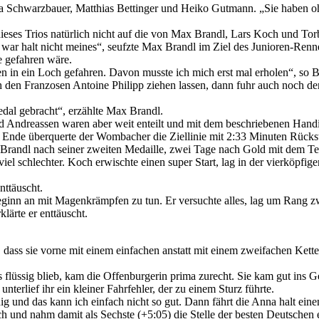
chwarzbauer, Matthias Bettinger und Heiko Gutmann. „Sie haben ohne
eses Trios natürlich nicht auf die von Max Brandl, Lars Koch und Tor
 war halt nicht meines“, seufzte Max Brandl im Ziel des Junioren-Renne
e gefahren wäre.
en in ein Loch gefahren. Davon musste ich mich erst mal erholen“, so B
 den Franzosen Antoine Philipp ziehen lassen, dann fuhr auch noch de
l gebracht“, erzählte Max Brandl.
d Andreassen waren aber weit enteilt und mit dem beschriebenen Hand
Ende überquerte der Wombacher die Ziellinie mit 2:33 Minuten Rückst
ax Brandl nach seiner zweiten Medaille, zwei Tage nach Gold mit dem T
l schlechter. Koch erwischte einen super Start, lag in der vierköpfi
nttäuscht.
nn an mit Magenkrämpfen zu tun. Er versuchte alles, lag um Rang zwanzi
lärte er enttäuscht.
ass sie vorne mit einem einfachen anstatt mit einem zweifachen Ketten
flüssig blieb, kam die Offenburgerin prima zurecht. Sie kam gut ins G
nterlief ihr ein kleiner Fahrfehler, der zu einem Sturz führte.
ig und das kann ich einfach nicht so gut. Dann fährt die Anna halt ein
und nahm damit als Sechste (+5:05) die Stelle der besten Deutschen ei