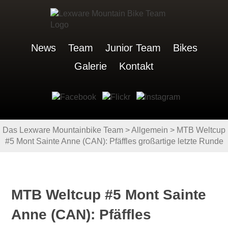
News
Team
Junior Team
Bikes
Galerie
Kontakt
Das Lexware Mountainbike Team
>
Allgemein
>
MTB Weltcup
#5 Mont Sainte Anne (CAN): Pfäffles großartige letzte Runde
MTB Weltcup #5 Mont Sainte
Anne (CAN): Pfäffles