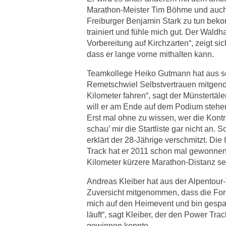
Marathon-Meister Tim Böhme und auch 
Freiburger Benjamin Stark zu tun beko
trainiert und fühle mich gut. Der Wald
Vorbereitung auf Kirchzarten“, zeigt sic
dass er lange vorne mithalten kann.
Teamkollege Heiko Gutmann hat aus s
Remetschwiel Selbstvertrauen mitgeno
Kilometer fahren“, sagt der Münstertäle
will er am Ende auf dem Podium stehe
Erst mal ohne zu wissen, wer die Kont
schau’ mir die Startliste gar nicht an. 
erklärt der 28-Jährige verschmitzt. Di
Track hat er 2011 schon mal gewonnen, 
Kilometer kürzere Marathon-Distanz se
Andreas Kleiber hat aus der Alpentour
Zuversicht mitgenommen, dass die Form 
mich auf den Heimevent und bin gespan
läuft“, sagt Kleiber, der den Power Tr
gewinnen konnte.