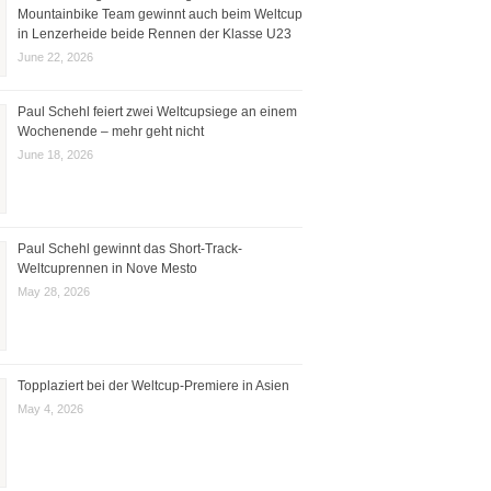
Mountainbike Team gewinnt auch beim Weltcup
in Lenzerheide beide Rennen der Klasse U23
June 22, 2026
Paul Schehl feiert zwei Weltcupsiege an einem
Wochenende – mehr geht nicht
June 18, 2026
Paul Schehl gewinnt das Short-Track-
Weltcuprennen in Nove Mesto
May 28, 2026
Topplaziert bei der Weltcup-Premiere in Asien
May 4, 2026