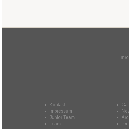
Ihr
Kontakt
Gal
Impressum
New
Junior Team
Arc
Team
Pre