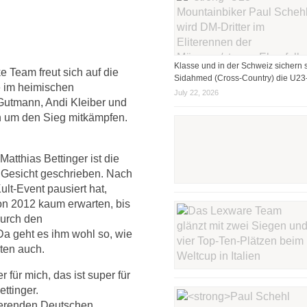
Klasse und in der Schweiz sichern s
Team freut sich auf die
Sidahmed (Cross-Country) die U23-
e im heimischen
July 22, 2026
 Gutmann, Andi Kleiber und
n um den Sieg mitkämpfen.
Matthias Bettinger ist die
s Gesicht geschrieben. Nach
ult-Event pausiert hat,
von 2012 kaum erwarten, bis
durch den
Da geht es ihm wohl so, wie
ten auch.
r für mich, das ist super für
ttinger.
ierenden Deutschen