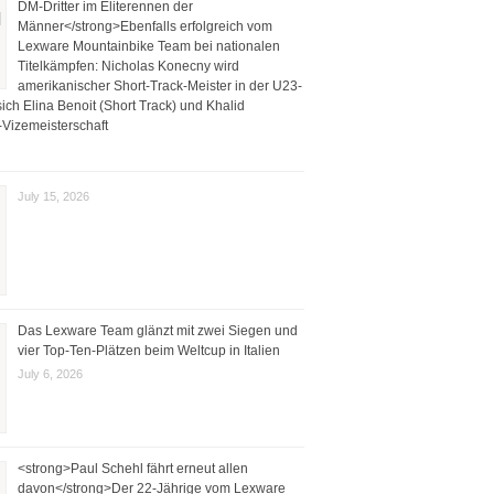
DM-Dritter im Eliterennen der
Männer</strong>Ebenfalls erfolgreich vom
Lexware Mountainbike Team bei nationalen
Titelkämpfen: Nicholas Konecny wird
amerikanischer Short-Track-Meister in der U23-
ich Elina Benoit (Short Track) und Khalid
Vizemeisterschaft
July 15, 2026
Das Lexware Team glänzt mit zwei Siegen und
vier Top-Ten-Plätzen beim Weltcup in Italien
July 6, 2026
<strong>Paul Schehl fährt erneut allen
davon</strong>Der 22-Jährige vom Lexware