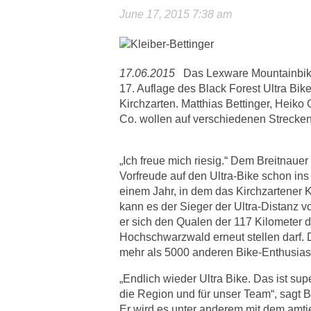
June 17, 2015 7:38 am
17.06.2015
Das Lexware Mountainbike 
17. Auflage des Black Forest Ultra Bik
Kirchzarten. Matthias Bettinger, Heiko
Co. wollen auf verschiedenen Strecke
„Ich freue mich riesig.“ Dem Breitnauer 
Vorfreude auf den Ultra-Bike schon in
einem Jahr, in dem das Kirchzartener K
kann es der Sieger der Ultra-Distanz 
er sich den Qualen der 117 Kilometer 
Hochschwarzwald erneut stellen darf. 
mehr als 5000 anderen Bike-Enthusias
„Endlich wieder Ultra Bike. Das ist supe
die Region und für unser Team“, sagt Be
Er wird es unter anderem mit dem amt