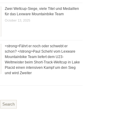
Zwei Weltcup-Siege, viele Titel und Medaillen
für das Lexware Mountainbike Team
October 13, 2025
<strong>Fährt er noch oder schwebt er
schon? </strong>Paul Schehl vom Lexware
Mountainbike Team liefert dem U23-
Weltmeister beim Short-Track-Weltcup in Lake
Placid einen intensiven Kampf um den Sieg
und wird Zweiter
Search