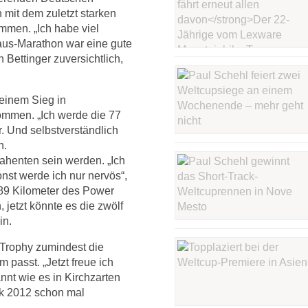
mit dem zuletzt starken
mmen. „Ich habe viel
haus-Marathon war eine gute
h Bettinger zuversichtlich,
einem Sieg in
mmen. „Ich werde die 77
r. Und selbstverständlich
n.
rahenten sein werden. „Ich
Sonst werde ich nur nervös“,
e 89 Kilometer des Power
jetzt könnte es die zwölf
in.
-Trophy zumindest die
passt. „Jetzt freue ich
nt wie es in Kirchzarten
ack 2012 schon mal