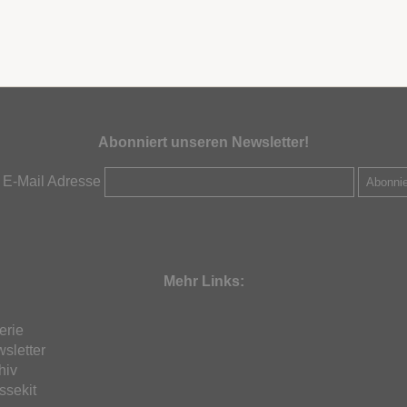
Abonniert unseren Newsletter!
e E-Mail Adresse
Mehr Links:
erie
sletter
hiv
ssekit