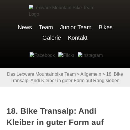
News
Team
Junior Team
Bikes
Galerie
Kontakt
Das Lexware Mountainbike Team
>
Allgemein
>
18. Bike
Transalp: Andi Kleiber in guter Form auf Rang sieben
18. Bike Transalp: Andi
Kleiber in guter Form auf