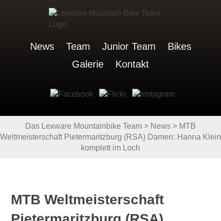
News
Team
Junior Team
Bikes
Galerie
Kontakt
Das Lexware Mountainbike Team
>
News
>
MTB
Weltmeisterschaft Pietermaritzburg (RSA) Damen: Hanna Klein
komplett im Loch
MTB Weltmeisterschaft
Pietermaritzburg (RSA)