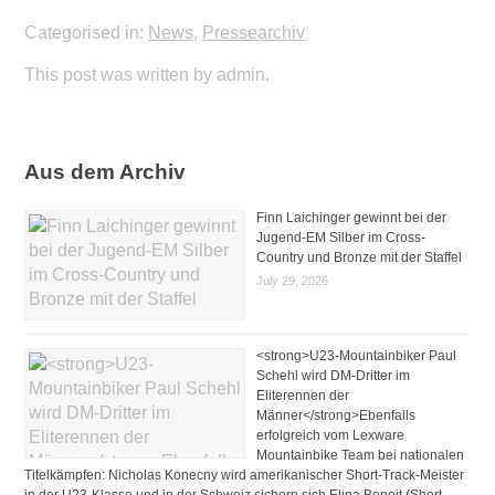
Categorised in:
News
,
Pressearchiv
This post was written by admin.
Aus dem Archiv
Finn Laichinger gewinnt bei der
Jugend-EM Silber im Cross-
Country und Bronze mit der Staffel
July 29, 2026
<strong>U23-Mountainbiker Paul
Schehl wird DM-Dritter im
Eliterennen der
Männer</strong>Ebenfalls
erfolgreich vom Lexware
Mountainbike Team bei nationalen
Titelkämpfen: Nicholas Konecny wird amerikanischer Short-Track-Meister
in der U23-Klasse und in der Schweiz sichern sich Elina Benoit (Short