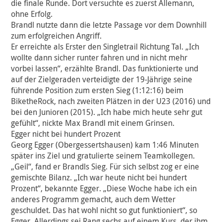
die finale Runde. Dort versuchte es zuerst Allemann,
ohne Erfolg.
Brandl nutzte dann die letzte Passage vor dem Downhill
zum erfolgreichen Angriff.
Er erreichte als Erster den Singletrail Richtung Tal. „Ich
wollte dann sicher runter fahren und in nicht mehr
vorbei lassen“, erzählte Brandl. Das funktionierte und
auf der Zielgeraden verteidigte der 19-Jährige seine
führende Position zum ersten Sieg (1:12:16) beim
BiketheRock, nach zweiten Plätzen in der U23 (2016) und
bei den Junioren (2015). „Ich habe mich heute sehr gut
gefühlt“, nickte Max Brandl mit einem Grinsen.
Egger nicht bei hundert Prozent
Georg Egger (Obergessertshausen) kam 1:46 Minuten
später ins Ziel und gratulierte seinem Teamkollegen.
„Geil“, fand er Brandls Sieg. Für sich selbst zog er eine
gemischte Bilanz. „Ich war heute nicht bei hundert
Prozent“, bekannte Egger. „Diese Woche habe ich ein
anderes Programm gemacht, auch dem Wetter
geschuldet. Das hat wohl nicht so gut funktioniert“, so
Egger. Allerdings sei Rang sechs auf einem Kurs, der ihm