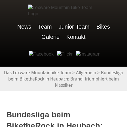
News
Team
Junior Team
Bikes
Galerie
Kontakt
Das Lexware Mountainbike Team
>
Allgemein
>
Bundesliga
beim BiketheRock in Heubach: Brandl triumphiert beim
Klassiker
Bundesliga beim
BiketheRock in Heubach: