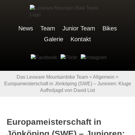
News
Team
Junior Team
Bikes
Galerie
Kontakt
Das Lexware Mountainbike Team
>
Allgemein
>
Europameisterschaft in Jönköping (SWE) – Junioren: Kluge
Aufholjagd von David List
Europameisterschaft in
Jönköping (SWE) – Junioren: