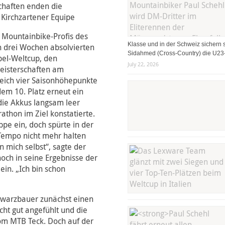
chaften enden die
 Kirchzartener Equipe
e Mountainbike-Profis des
Klasse und in der Schweiz sichern s
 drei Wochen absolvierten
Sidahmed (Cross-Country) die U23-
pel-Weltcup, den
July 22, 2026
eisterschaften am
eich vier Saisonhöhepunkte
 dem 10. Platz erneut ein
die Akkus langsam leer
athon im Ziel konstatierte.
ppe ein, doch spürte in der
 Tempo nicht mehr halten
 mich selbst“, sagte der
nnoch in seine Ergebnisse der
in. „Ich bin schon
hwarzbauer zunächst einen
cht gut angefühlt und die
om MTB Teck. Doch auf der