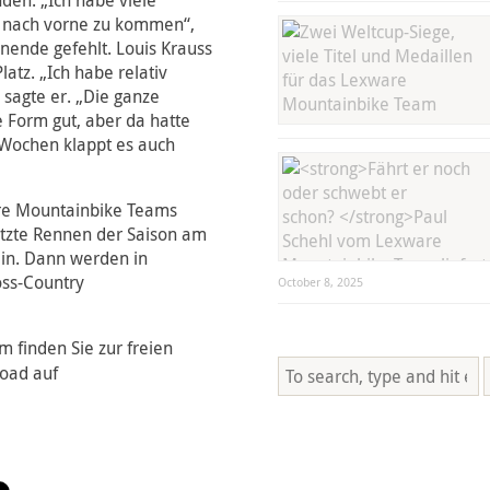
den. „Ich habe viele
e, nach vorne zu kommen“,
nende gefehlt. Louis Krauss
latz. „Ich habe relativ
sagte er. „Die ganze
e Form gut, aber da hatte
n Wochen klappt es auch
ware Mountainbike Teams
etzte Rennen der Saison am
n. Dann werden in
oss-Country
October 8, 2025
finden Sie zur freien
load auf