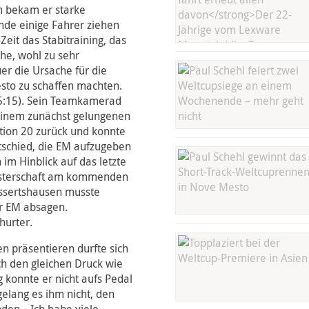
n bekam er starke
de einige Fahrer ziehen
eit das Stabitraining, das
he, wohl zu sehr
er die Ursache für die
sto zu schaffen machten.
+5:15). Sein Teamkamerad
einem zunächst gelungenen
sition 20 zurück und konnte
ntschied, die EM aufzugeben
im Hinblick auf das letzte
isterschaft am kommenden
ssertshausen musste
er EM absagen.
hurter.
n präsentieren durfte sich
h den gleichen Druck wie
 konnte er nicht aufs Pedal
elang es ihm nicht, den