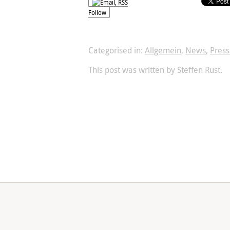
Follow
Categorised in:
Allgemein
,
News
,
Press
This post was written by Steffen Rust.