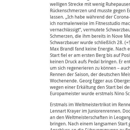
welligen Strecke mit wenig Ruhepause
Rückenschmerzen und musste gegen En
lassen. „Ich habe während der Corona-Z
ich normalerweise im Fitnesstudio mac
vernachlässigt“, vermutete Schwarzbau
Schmerzen, die ihm bereits in Nove Me
Schwarzbauer wurde schließlich 28. (
Max Brandl fand keine Energie. Nach 
Start fiel er am ersten Berg bis auf Po
keinen Druck aufs Pedal bringen. Er e
um sich regenerieren zu können – auch 
Rennen der Saison, der deutschen Me
Wochenende. Georg Egger aus Oberge
wegen einer Erkältung den Start bei d
Europameister wurde erstmals Nino Sc
Erstmals im Weltmeistertrikot im Renne
Lennart Krayer im Juniorenrennen. Doc
an den Weltmeisterschaften in Leogang
bringen. Nach einem langsamen Start g