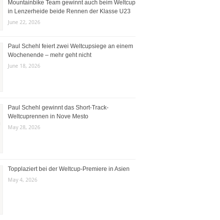
Mountainbike Team gewinnt auch beim Weltcup
in Lenzerheide beide Rennen der Klasse U23
June 22, 2026
Paul Schehl feiert zwei Weltcupsiege an einem
Wochenende – mehr geht nicht
June 18, 2026
Paul Schehl gewinnt das Short-Track-
Weltcuprennen in Nove Mesto
May 28, 2026
Topplaziert bei der Weltcup-Premiere in Asien
May 4, 2026