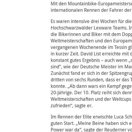
Mit den Mountainbike-Europameisters
internationalen Rennen der Fahrer der
Es waren intensive drei Wochen für di
Hochschwarzwälder Lexware Teams. In
die Bikerinnen und Biker mit dem Dop
Weltmeisterschaften und den Europam
vergangenen Wochenende im Tessin gl
in kurzer Zeit. David List erreichte mit
konstant gutes Ergebnis – auch wenn „
sind“, wie der Deutsche Meister im Mar
Zunächst fand er sich in der Spitzengru
dritten von sechs Runden, dass er das
konnte. „Ab dann wars ein Kampf gegen
20-Jährige. Der 10. Platz reiht sich de
Weltmeisterschaften und der Weltcups e
zufrieden“, sagte er.
Im Rennen der Elite erwischte Luca Sc
guten Start. „Meine Beine haben sich e
Power war da“, sagte der Reuderner v