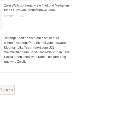
Zwei Weltcup-Siege, viele Titel und Medaillen
für das Lexware Mountainbike Team
October 13, 2025
<strong>Fährt er noch oder schwebt er
schon? </strong>Paul Schehl vom Lexware
Mountainbike Team liefert dem U23-
Weltmeister beim Short-Track-Weltcup in Lake
Placid einen intensiven Kampf um den Sieg
und wird Zweiter
Search