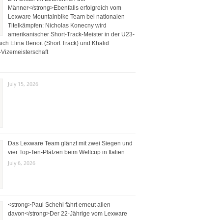
Männer</strong>Ebenfalls erfolgreich vom
Lexware Mountainbike Team bei nationalen
Titelkämpfen: Nicholas Konecny wird
amerikanischer Short-Track-Meister in der U23-
ich Elina Benoit (Short Track) und Khalid
Vizemeisterschaft
July 15, 2026
Das Lexware Team glänzt mit zwei Siegen und
vier Top-Ten-Plätzen beim Weltcup in Italien
July 6, 2026
<strong>Paul Schehl fährt erneut allen
davon</strong>Der 22-Jährige vom Lexware