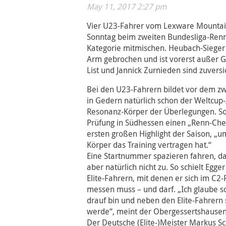
May 11, 2017 2:27 pm
Vier U23-Fahrer vom Lexware Mounta
Sonntag beim zweiten Bundesliga-Renne
Kategorie mitmischen. Heubach-Sieger
Arm gebrochen und ist vorerst außer G
List und Jannick Zurnieden sind zuversic
Bei den U23-Fahrern bildet vor dem z
in Gedern natürlich schon der Weltcup
Resonanz-Körper der Überlegungen. So
Prüfung in Südhessen einen „Renn-Che
ersten großen Highlight der Saison, „
Körper das Training vertragen hat.“
Eine Startnummer spazieren fahren, da
aber natürlich nicht zu. So schielt Egge
Elite-Fahrern, mit denen er sich im C2
messen muss – und darf. „Ich glaube sc
drauf bin und neben den Elite-Fahrern
werde“, meint der Obergessertshausene
Der Deutsche (Elite-)Meister Markus S