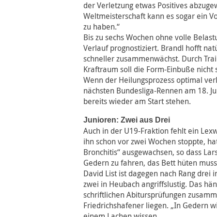
der Verletzung etwas Positives abzuge
Weltmeisterschaft kann es sogar ein Vor
zu haben.“
Bis zu sechs Wochen ohne volle Belast
Verlauf prognostiziert. Brandl hofft natü
schneller zusammenwächst. Durch Train
Kraftraum soll die Form-Einbuße nicht 
Wenn der Heilungsprozess optimal verl
nächsten Bundesliga-Rennen am 18. J
bereits wieder am Start stehen.
Junioren: Zwei aus Drei
Auch in der U19-Fraktion fehlt ein Lexw
ihn schon vor zwei Wochen stoppte, hat
Bronchitis“ ausgewachsen, so dass Lar
Gedern zu fahren, das Bett hüten muss
David List ist dagegen nach Rang drei 
zwei in Heubach angriffslustig. Das hä
schriftlichen Abitursprüfungen zusamme
Friedrichshafener liegen. „In Gedern wi
einem Lachen wissen.