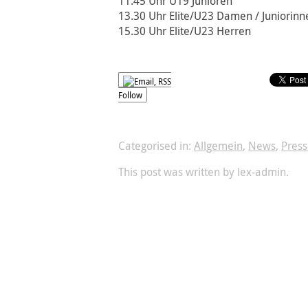
11.45 Uhr U19 Junioren
13.30 Uhr Elite/U23 Damen / Juniorinn
15.30 Uhr Elite/U23 Herren
Follow
Categorised in:
Allgemein
,
News
,
Press
This post was written by lex-admin.