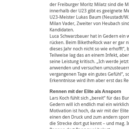
der Freiburger Moritz Milatz sind die 
innerhalb der U23 gibt es geeignete M
U23-Meister Lukas Baum (Neustadt/W.
Milan Vader, Zweiter von Heubach sin
Kandidaten.
Luca Schwarzbauer hat in Gedern ein 
rücken. Beim BiketheRock war er gar nic
dieses Jahr noch nicht so wie erhofft“,
Teilweise lag das an einem Infekt, abe
seine Leistung kritisch. „Ich werde jetz
anwenden und versuchen umzusteuern. 
vergangenen Tage ein gutes Gefühl“, s
Erkenntnisse wird ihm aber erst das R
Rennen mit der Elite als Ansporn
Lars Koch fühlt sich „bereit“ für das 
Gedern will ich endlich mal ein wirklic
Motivation ist hoch, da wir mit der Eli
einen den Druck und zum andern spornt
die Strecke dort gut kennt – und mag. 