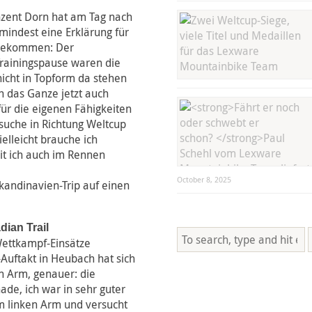
nzent Dorn hat am Tag nach
indest eine Erklärung für
 bekommen: Der
Trainingspause waren die
 nicht in Topform da stehen
 das Ganze jetzt auch
für die eigenen Fähigkeiten
rsuche in Richtung Weltcup
ielleicht brauche ich
it ich auch im Rennen
October 8, 2025
kandinavien-Trip auf einen
dian Trail
Wettkampf-Einsätze
Auftakt in Heubach hat sich
n Arm, genauer: die
hade, ich war in sehr guter
m linken Arm und versucht