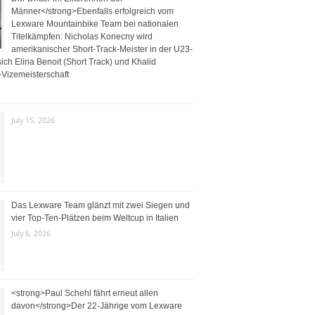
Männer</strong>Ebenfalls erfolgreich vom
Lexware Mountainbike Team bei nationalen
Titelkämpfen: Nicholas Konecny wird
amerikanischer Short-Track-Meister in der U23-
ich Elina Benoit (Short Track) und Khalid
Vizemeisterschaft
July 15, 2026
Das Lexware Team glänzt mit zwei Siegen und
vier Top-Ten-Plätzen beim Weltcup in Italien
July 6, 2026
<strong>Paul Schehl fährt erneut allen
davon</strong>Der 22-Jährige vom Lexware