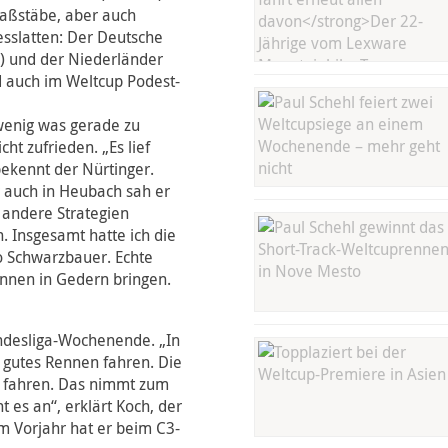
Maßstäbe, aber auch
esslatten: Der Deutsche
) und der Niederländer
d auch im Weltcup Podest-
wenig was gerade zu
ht zufrieden. „Es lief
 bekennt der Nürtinger.
r auch in Heubach sah er
t andere Strategien
Insgesamt hatte ich die
o Schwarzbauer. Echte
ennen in Gedern bringen.
Bundesliga-Wochenende. „In
h gutes Rennen fahren. Die
te fahren. Das nimmt zum
 es an“, erklärt Koch, der
Im Vorjahr hat er beim C3-