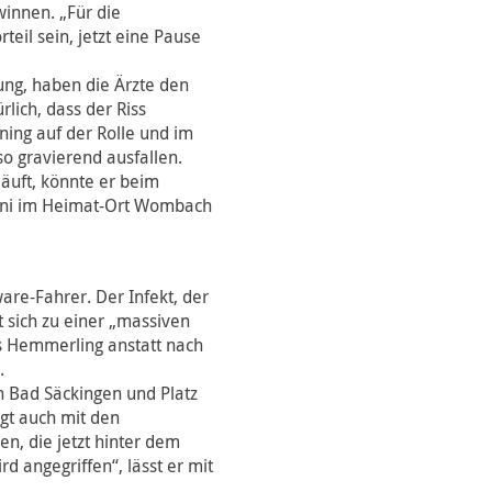
winnen. „Für die
teil sein, jetzt eine Pause
ung, haben die Ärzte den
rlich, dass der Riss
ing auf der Rolle und im
so gravierend ausfallen.
äuft, könnte er beim
uni im Heimat-Ort Wombach
are-Fahrer. Der Infekt, der
 sich zu einer „massiven
s Hemmerling anstatt nach
.
in Bad Säckingen und Platz
ngt auch mit den
n, die jetzt hinter dem
rd angegriffen“, lässt er mit