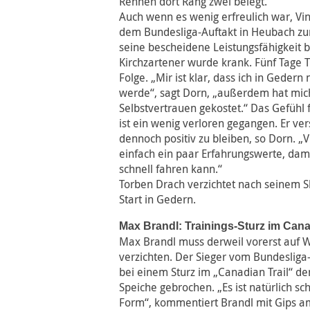
Rennen dort Rang zwei belegt.
Auch wenn es wenig erfreulich war, Vi
dem Bundesliga-Auftakt in Heubach zum
seine bescheidene Leistungsfähigkeit
Kirchzartener wurde krank. Fünf Tage 
Folge. „Mir ist klar, dass ich in Gedern
werde“, sagt Dorn, „außerdem hat mich
Selbstvertrauen gekostet.“ Das Gefühl 
ist ein wenig verloren gegangen. Er ve
dennoch positiv zu bleiben, so Dorn. „V
einfach ein paar Erfahrungswerte, dam
schnell fahren kann.“
Torben Drach verzichtet nach seinem S
Start in Gedern.
Max Brandl: Trainings-Sturz im Cana
Max Brandl muss derweil vorerst auf 
verzichten. Der Sieger vom Bundesliga-
bei einem Sturz im „Canadian Trail“ de
Speiche gebrochen. „Es ist natürlich sc
Form“, kommentiert Brandl mit Gips a