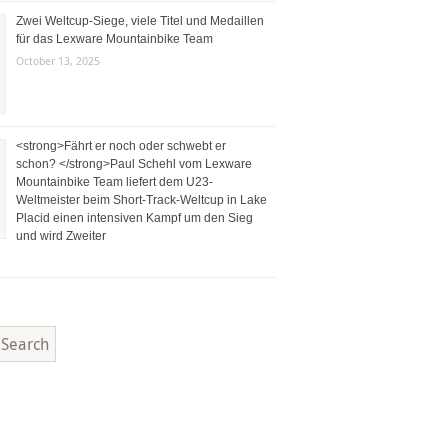
Zwei Weltcup-Siege, viele Titel und Medaillen
für das Lexware Mountainbike Team
October 13, 2025
<strong>Fährt er noch oder schwebt er
schon? </strong>Paul Schehl vom Lexware
Mountainbike Team liefert dem U23-
Weltmeister beim Short-Track-Weltcup in Lake
Placid einen intensiven Kampf um den Sieg
und wird Zweiter
Search