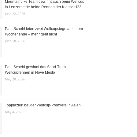
Mountainbike Team gewinnt auch beim Weltcup
in Lenzerheide beide Rennen der Klasse U23
June 22, 2026
Paul Schehl feiert zwei Weltcupsiege an einem
Wochenende – mehr geht nicht
June 18, 2026
Paul Schehl gewinnt das Short-Track-
Weltcuprennen in Nove Mesto
May 28, 2026
Topplaziert bei der Weltcup-Premiere in Asien
May 4, 2026