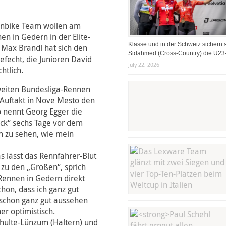
inbike Team wollen am
n in Gedern in der Elite-
Klasse und in der Schweiz sichern s
 Max Brandl hat sich den
Sidahmed (Cross-Country) die U23-
efecht, die Junioren David
July 22, 2026
htlich.
weiten Bundesliga-Rennen
-Auftakt in Nove Mesto den
 nennt Georg Egger die
ck“ sechs Tage vor dem
um zu sehen, wie mein
s lässt das Rennfahrer-Blut
r zu den „Großen“, sprich
-Rennen in Gedern direkt
hon, dass ich ganz gut
 schon ganz gut aussehen
r optimistisch.
chulte-Lünzum (Haltern) und