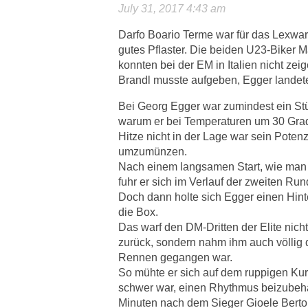
July 31, 2017 4:43 am
Darfo Boario Terme war für das Lexwa
gutes Pflaster. Die beiden U23-Biker 
konnten bei der EM in Italien nicht zei
Brandl musste aufgeben, Egger landet
Bei Georg Egger war zumindest ein Stü
warum er bei Temperaturen um 30 Gra
Hitze nicht in der Lage war sein Potenz
umzumünzen.
Nach einem langsamen Start, wie man 
fuhr er sich im Verlauf der zweiten Run
Doch dann holte sich Egger einen Hin
die Box.
Das warf den DM-Dritten der Elite nicht
zurück, sondern nahm ihm auch völlig 
Rennen gegangen war.
So mühte er sich auf dem ruppigen Kur
schwer war, einen Rhythmus beizubehalt
Minuten nach dem Sieger Gioele Bertolin