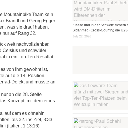
re Mountainbike Team kein
Max Brandl und Georg Egger
Klasse und in der Schweiz sichern s
gen, was sie drauf haben.
Sidahmed (Cross-Country) die U23-
e nur auf Rang 32.
July 22, 2026
ck weit nachvollziehbar,
d Celsius und schwüler
ial in ein Top-Ten-Resultat
es von ihm gewohnt ist,
de auf die 14. Position.
terrad-Defekt und musste an
 nur an die 28. Stelle
das Konzept, mit dem er ins
s, auf dem es ohnehin
en, als 32. ins Ziel, 8:33
i (Italien, 1:13:16).