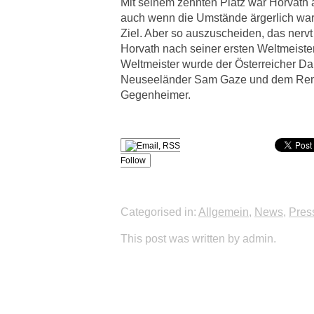
Mit seinem zehnten Platz war Horvath 
auch wenn die Umstände ärgerlich ware
Ziel. Aber so auszuscheiden, das nerv
Horvath nach seiner ersten Weltmeister
Weltmeister wurde der Österreicher Da
Neuseeländer Sam Gaze und dem Re
Gegenheimer.
Follow
Categorised in:
Allgemein
,
News
,
Pres
This post was written by admin.