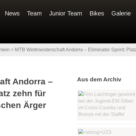
News
Team
Junior Team
Bikes
Galerie
mein
>
MTB Weltmeisterschaft Andorra – Eliminator Sprint: Plat
Aus dem Archiv
ft Andorra –
atz zehn für
schen Ärger