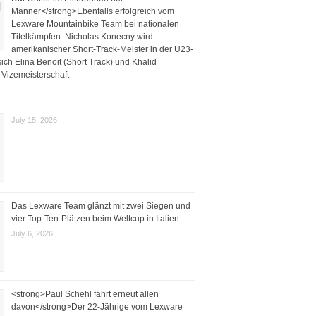
Männer</strong>Ebenfalls erfolgreich vom
Lexware Mountainbike Team bei nationalen
Titelkämpfen: Nicholas Konecny wird
amerikanischer Short-Track-Meister in der U23-
ich Elina Benoit (Short Track) und Khalid
Vizemeisterschaft
July 15, 2026
Das Lexware Team glänzt mit zwei Siegen und
vier Top-Ten-Plätzen beim Weltcup in Italien
July 6, 2026
<strong>Paul Schehl fährt erneut allen
davon</strong>Der 22-Jährige vom Lexware