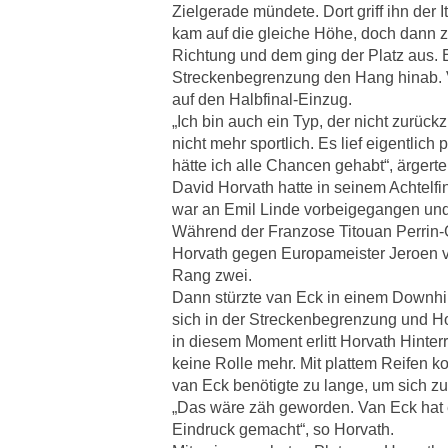
Zielgerade mündete. Dort griff ihn der I
kam auf die gleiche Höhe, doch dann z
Richtung und dem ging der Platz aus. E
Streckenbegrenzung den Hang hinab. 
auf den Halbfinal-Einzug.
„Ich bin auch ein Typ, der nicht zurück
nicht mehr sportlich. Es lief eigentlich 
hätte ich alle Chancen gehabt“, ärgerte
David Horvath hatte in seinem Achtelfi
war an Emil Linde vorbeigegangen und
Während der Franzose Titouan Perrin-G
Horvath gegen Europameister Jeroen 
Rang zwei.
Dann stürzte van Eck in einem Downhill
sich in der Streckenbegrenzung und Ho
in diesem Moment erlitt Horvath Hinter
keine Rolle mehr. Mit plattem Reifen kon
van Eck benötigte zu lange, um sich zu
„Das wäre zäh geworden. Van Eck hat 
Eindruck gemacht“, so Horvath.