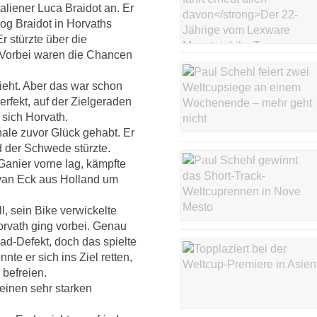
taliener Luca Braidot an. Er
og Braidot in Horvaths
r stürzte über die
Vorbei waren die Chancen
zieht. Aber das war schon
perfekt, auf der Zielgeraden
 sich Horvath.
nale zuvor Glück gehabt. Er
 der Schwede stürzte.
anier vorne lag, kämpfte
van Eck aus Holland um
, sein Bike verwickelte
rvath ging vorbei. Genau
rad-Defekt, doch das spielte
nte er sich ins Ziel retten,
 befreien.
einen sehr starken