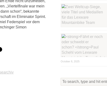
am Ende nicht unzufrieden,
n. „Viertelfinale war mein
t dann schon“, bekannte
schaft im Eliminator Sprint.
niel Federspiel vor dem
mchinger Simon
October 8, 2025
searchiv