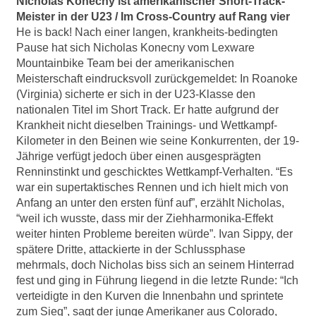
Nicholas Konecny ist amerikanischer Short-Track-
Meister in der U23 / Im Cross-Country auf Rang vier
He is back! Nach einer langen, krankheits-bedingten
Pause hat sich Nicholas Konecny vom Lexware
Mountainbike Team bei der amerikanischen
Meisterschaft eindrucksvoll zurückgemeldet: In Roanoke
(Virginia) sicherte er sich in der U23-Klasse den
nationalen Titel im Short Track. Er hatte aufgrund der
Krankheit nicht dieselben Trainings- und Wettkampf-
Kilometer in den Beinen wie seine Konkurrenten, der 19-
Jährige verfügt jedoch über einen ausgesprägten
Renninstinkt und geschicktes Wettkampf-Verhalten. “Es
war ein supertaktisches Rennen und ich hielt mich von
Anfang an unter den ersten fünf auf”, erzählt Nicholas,
“weil ich wusste, dass mir der Ziehharmonika-Effekt
weiter hinten Probleme bereiten würde”. Ivan Sippy, der
spätere Dritte, attackierte in der Schlussphase
mehrmals, doch Nicholas biss sich an seinem Hinterrad
fest und ging in Führung liegend in die letzte Runde: “Ich
verteidigte in den Kurven die Innenbahn und sprintete
zum Sieg”, sagt der junge Amerikaner aus Colorado,