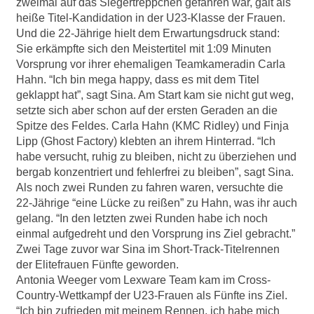
zweimal auf das Siegertreppchen gefahren war, galt als
heiße Titel-Kandidation in der U23-Klasse der Frauen.
Und die 22-Jährige hielt dem Erwartungsdruck stand:
Sie erkämpfte sich den Meistertitel mit 1:09 Minuten
Vorsprung vor ihrer ehemaligen Teamkameradin Carla
Hahn. “Ich bin mega happy, dass es mit dem Titel
geklappt hat”, sagt Sina. Am Start kam sie nicht gut weg,
setzte sich aber schon auf der ersten Geraden an die
Spitze des Feldes. Carla Hahn (KMC Ridley) und Finja
Lipp (Ghost Factory) klebten an ihrem Hinterrad. “Ich
habe versucht, ruhig zu bleiben, nicht zu überziehen und
bergab konzentriert und fehlerfrei zu bleiben”, sagt Sina.
Als noch zwei Runden zu fahren waren, versuchte die
22-Jährige “eine Lücke zu reißen” zu Hahn, was ihr auch
gelang. “In den letzten zwei Runden habe ich noch
einmal aufgedreht und den Vorsprung ins Ziel gebracht.”
Zwei Tage zuvor war Sina im Short-Track-Titelrennen
der Elitefrauen Fünfte geworden.
Antonia Weeger vom Lexware Team kam im Cross-
Country-Wettkampf der U23-Frauen als Fünfte ins Ziel.
“Ich bin zufrieden mit meinem Rennen, ich habe mich