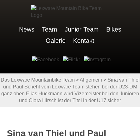
News
Team
Junior Team
Bikes
Galerie
Kontakt
Das Lexware Mountainbike Team
>
Allgemein
>
Sina van Thiel
und Paul Schehl vom Lexware Team stehen bei der U23-DM
ganz oben Elias Hückmann wird Vizemeister bei den Junioren
und Clara Hirsch ist der Titel in der U17 sicher
Sina van Thiel und Paul