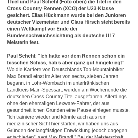
Thiel und Paul Schehl (Foto oben) die Titel in den
Cross-Country-Rennen (XCO) der U23-Klasse
gesichert. Elias Hückmann wurde bei den Junioren
deutscher Vizemeister und Clara Hirsch steht bereits
einen Wettkampf vor Ende der
Bundesnachwuchssichtung als deutsche U17-
Meisterin fest.
Paul Schehl: “Ich hatte vor dem Rennen schon ein
bisschen Schiss, hab’s aber ganz gut hingekriegt”
Wo die Karriere von Deutschlands Top-Mountainbiker
Max Brandl einst im Alter von sechs, sieben Jahren
begann, in Lohr-Wombach im unterfränkischen
Landkreis Main-Spessart, wurden am Wochenende die
deutschen Cross-Country-Titel ausgefahren. Allerdings
ohne den ehemaligen Lexware-Fahrer, der aus
gesundheitlichen Gründen eine Pause einlegen musste.
“Ich trainiere wieder und könnte auch aus rein
medizinischer Sicht hier starten, wir haben uns aus
Gründen der langfristigen Entwicklung jedoch dagegen
entschieden”, sagt Max Brandl.” Bei der Meisterschaft