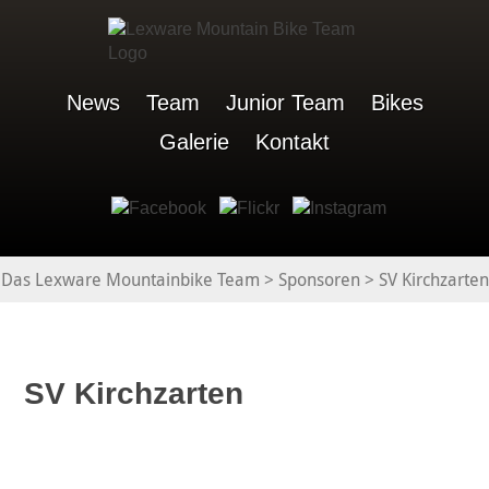
News
Team
Junior Team
Bikes
Galerie
Kontakt
Das Lexware Mountainbike Team
>
Sponsoren
>
SV Kirchzarten
SV Kirchzarten