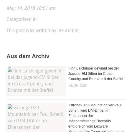
May 14, 2018 10:01 am
Categorised in:
This post was written by lex-admin.
Aus dem Archiv
Finn Laichinger gewinnt bei der
Jugend-EM Silber im Cross-
Country und Bronze mit der Staffel
July 29, 2026
<strong>U23-Mountainbiker Paul
Schehl wird DM-Dritter im
Eliterennen der
Männer</strong>Ebenfalls
erfolgreich vom Lexware
Mountainbike Team bei nationalen