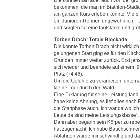
Die konnte man aber auch von der gro
bekommen, die man im Biathlon-Stadi
am ganzen Kurs erleben konnte. Viele 
ein Junioren-Rennen ungewöhnlich – 
und sorgten für eine lautstarke und gr
Torben Drach: Totale Blockade
Die konnte Torben Drach nicht wirklic
gelungenen Start ging es für den Kirch
Gründen immer weiter zurück. Erst jense
sich wieder und beendete auf einem fü
Platz (+4:46).
Um die Gefühle zu verarbeiten, untern
kleine Tour durch den Wald.
Eine Erklärung für seine Leistung fand 
habe keine Ahnung, es lief alles nach 
die Startphase auch. Ich war da wo ich 
Leute da sind meine Leistungsklasse“, 
Dann aber begann sein Körper zu rebel
hat zugemacht. Ich habe Bauchschme
Abfahrten wurde mir schwindlig und da