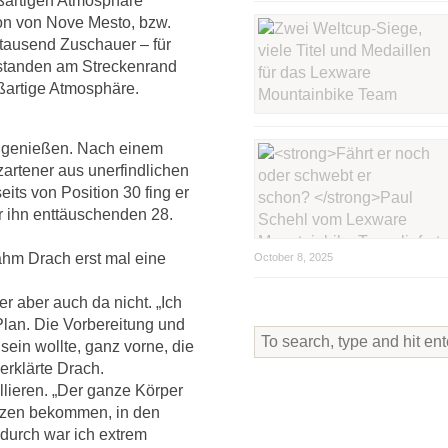
ßartigen Atmosphäre
on von Nove Mesto, bzw.
tausend Zuschauer – für
standen am Streckenrand
oßartige Atmosphäre.
h genießen. Nach einem
zartener aus unerfindlichen
its von Position 30 fing er
r ihn enttäuschenden 28.
ahm Drach erst mal eine
October 8, 2025
er aber auch da nicht. „Ich
Plan. Die Vorbereitung und
sein wollte, ganz vorne, die
erklärte Drach.
lieren. „Der ganze Körper
rzen bekommen, in den
durch war ich extrem