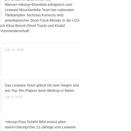
Männer</strong>Ebenfalls erfolgreich vom
Lexware Mountainbike Team bei nationalen
Titelkämpfen: Nicholas Konecny wird
amerikanischer Short-Track-Meister in der U23-
ich Elina Benoit (Short Track) und Khalid
Vizemeisterschaft
July 15, 2026
Das Lexware Team glänzt mit zwei Siegen und
vier Top-Ten-Plätzen beim Weltcup in Italien
July 6, 2026
<strong>Paul Schehl fährt erneut allen
davon</strong>Der 22-Jährige vom Lexware