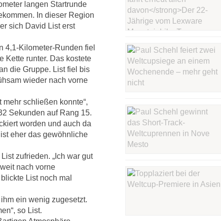
lometer langen Startrunde
gekommen. In dieser Region
r sich David List erst
n 4,1-Kilometer-Runden fiel
e Kette runter. Das kostete
 die Gruppe. List fiel bis
mühsam wieder nach vorne
t mehr schließen konnte“,
en 32 Sekunden auf Rang 15.
ockiert worden und auch da
 ist eher das gewöhnliche
List zufrieden. „Ich war gut
 weit nach vorne
blickte List noch mal
ihm ein wenig zugesetzt.
n“, so List.