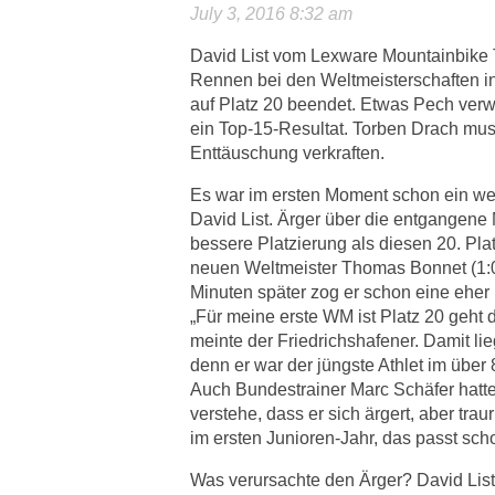
July 3, 2016 8:32 am
David List vom Lexware Mountainbike 
Rennen bei den Weltmeisterschaften 
auf Platz 20 beendet. Etwas Pech verw
ein Top-15-Resultat. Torben Drach muss
Enttäuschung verkraften.
Es war im ersten Moment schon ein we
David List. Ärger über die entgangene 
bessere Platzierung als diesen 20. Pla
neuen Weltmeister Thomas Bonnet (1:
Minuten später zog er schon eine eher 
„Für meine erste WM ist Platz 20 geht 
meinte der Friedrichshafener. Damit lieg
denn er war der jüngste Athlet im über 
Auch Bundestrainer Marc Schäfer hatt
verstehe, dass er sich ärgert, aber traur
im ersten Junioren-Jahr, das passt scho
Was verursachte den Ärger? David List