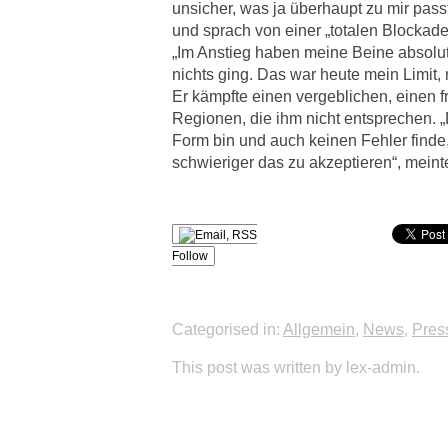
unsicher, was ja überhaupt zu mir passt
und sprach von einer „totalen Blockade
„Im Anstieg haben meine Beine absolu
nichts ging. Das war heute mein Limit, 
Er kämpfte einen vergeblichen, einen f
Regionen, die ihm nicht entsprechen. „
Form bin und auch keinen Fehler finde
schwieriger das zu akzeptieren“, meinte
Follow
Categorised in:
Allgemein
,
News
,
Pres
This post was written by lex-admin.