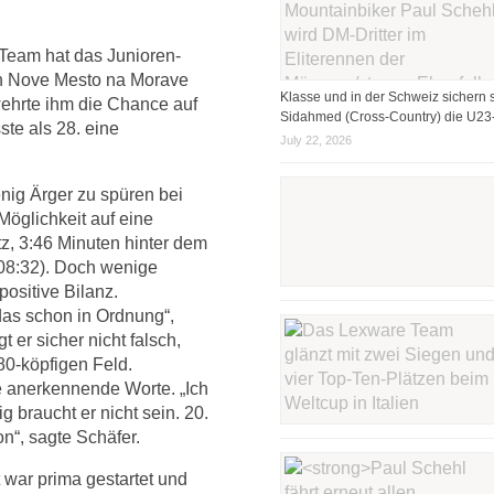
Team hat das Junioren-
in Nove Mesto na Morave
Klasse und in der Schweiz sichern s
ehrte ihm die Chance auf
Sidahmed (Cross-Country) die U23-
te als 28. eine
July 22, 2026
nig Ärger zu spüren bei
Möglichkeit auf eine
tz, 3:46 Minuten hinter dem
08:32). Doch wenige
positive Bilanz.
das schon in Ordnung“,
t er sicher nicht falsch,
80-köpfigen Feld.
e anerkennende Worte. „Ich
ig braucht er nicht sein. 20.
n“, sagte Schäfer.
 war prima gestartet und