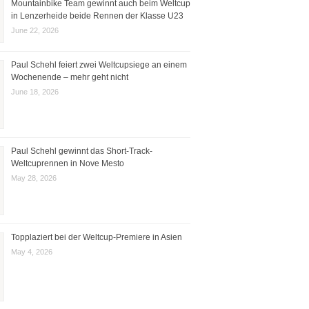
Mountainbike Team gewinnt auch beim Weltcup
in Lenzerheide beide Rennen der Klasse U23
June 22, 2026
Paul Schehl feiert zwei Weltcupsiege an einem
Wochenende – mehr geht nicht
June 18, 2026
Paul Schehl gewinnt das Short-Track-
Weltcuprennen in Nove Mesto
May 28, 2026
Topplaziert bei der Weltcup-Premiere in Asien
May 4, 2026