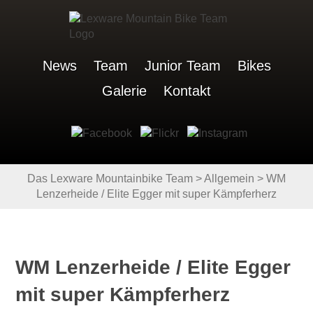
News
Team
Junior Team
Bikes
Galerie
Kontakt
Das Lexware Mountainbike Team
>
Allgemein
>
WM
Lenzerheide / Elite Egger mit super Kämpferherz
WM Lenzerheide / Elite Egger
mit super Kämpferherz