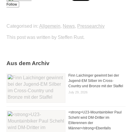
Follow
Categorised in:
Allgemein
,
News
,
Pressearchiv
This post was written by Steffen Rust.
Aus dem Archiv
Finn Laichinger gewinnt bei der
Jugend-EM Silber im Cross-
Country und Bronze mit der Staffel
July 29, 2026
<strong>U23-Mountainbiker Paul
Schehl wird DM-Dritter im
Eliterennen der
Männer</strong>Ebenfalls